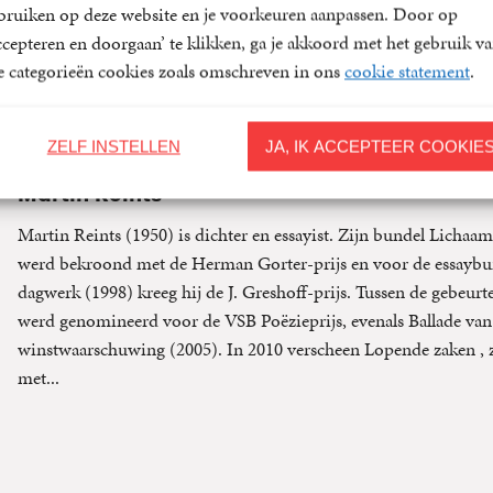
bruiken op deze website en je voorkeuren aanpassen. Door op
ccepteren en doorgaan’ te klikken, ga je akkoord met het gebruik v
le categorieën cookies zoals omschreven in ons
cookie statement
.
Over de auteur
ZELF INSTELLEN
JA, IK ACCEPTEER COOKIE
Martin Reints
Martin Reints (1950) is dichter en essayist. Zijn bundel Lichaam
werd bekroond met de Herman Gorter-prijs en voor de essaybu
dagwerk (1998) kreeg hij de J. Greshoff-prijs. Tussen de gebeurt
werd genomineerd voor de VSB Poëzieprijs, evenals Ballade van
winstwaarschuwing (2005). In 2010 verscheen Lopende zaken , zi
met...