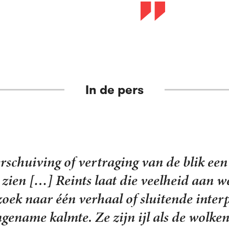
In de pers
ing die de beschouwingen met de gedichte
en en beelden, losgeweekt van hun gangb
 onvergelijkbare manier, in de letterlij