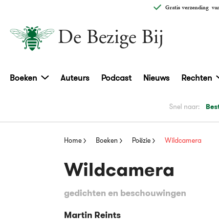
Gratis verzending
van
Boeken
Auteurs
Podcast
Nieuws
Rechten
Snel naar:
Bes
Home
Boeken
Poëzie
Wildcamera
Wildcamera
gedichten en beschouwingen
Martin Reints