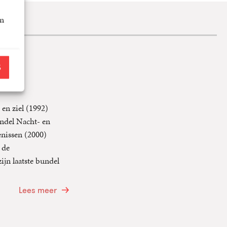
an
S
 en ziel (1992)
ndel Nacht- en
enissen (2000)
 de
jn laatste bundel
Lees meer