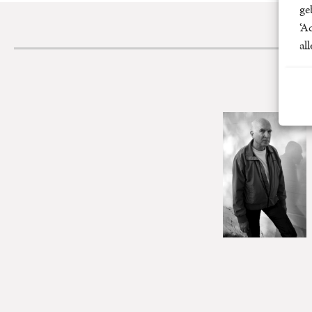
ge
‘A
al