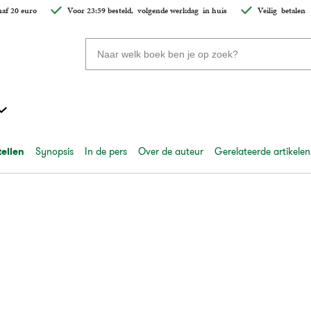
af 20 euro
Voor 23:59 besteld,
volgende werkdag
in huis
Veilig
betalen
Zoeken
naar
boeken,
auteurs
en
uitgevers
tellen
Synopsis
In de pers
Over de auteur
Gerelateerde artikelen