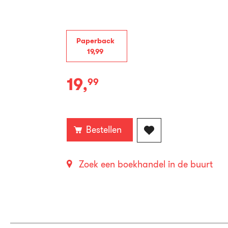
Paperback
19
,
99
19
,
99
Paperback:
Bestellen
Zoek een boekhandel in de buurt