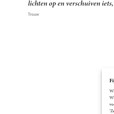
Tommie van Eck
Fi
Wi
Wi
vo
‘Z