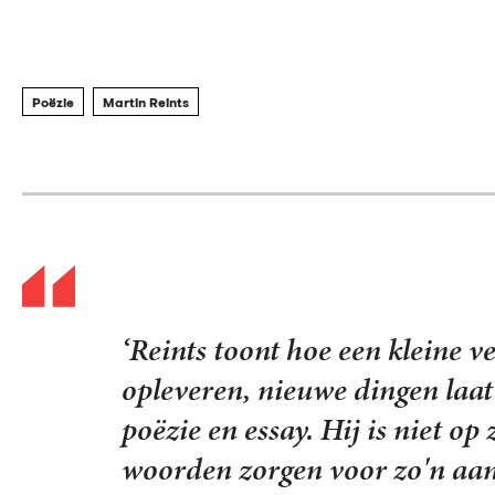
Poëzie
Martin Reints
'Het is bijzonder, de verbind
op lijkt. Zulke gewone woord
helemaal. Gelaagd, op een heel
zo geestig!'