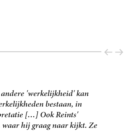
n aangaan. Ik ken niks wat er
are inhoud, maar net niet
ke betekenis van het woord. En