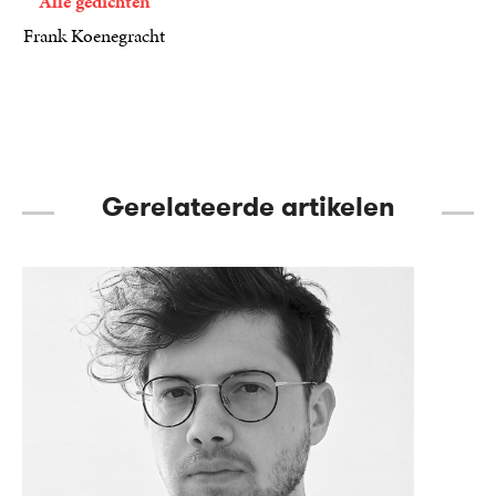
Alle gedichten
Frank Koenegracht
34
Gebonden
,
50
Gerelateerde artikelen