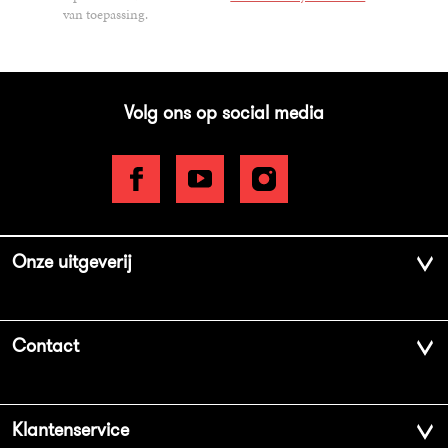
van toepassing.
Volg ons op social media
Onze uitgeverij
Over ons
Contact
Geschiedenis
Contactinformatie
Klantenservice
Aanbiedingsbrochures