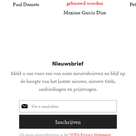
gebouwd worden
Paul Demets
Pet
22
Paperback
,
99
21
Paperba
,
99
Maxime Garcia Diaz
25
Paperback
,
00
Nieuwsbrief
Meld u aan voor een van onze nieuwsbrieven en blijf op
de hoogte van het laatste nieuws, nieuwe titels,
aanbiedingen en prijsvragen.
E-
mailadres
Inschrijven
Op onze nieuwsbrieven is het
WPG Privacy Statement