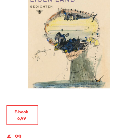
E-book
6
,
99
99