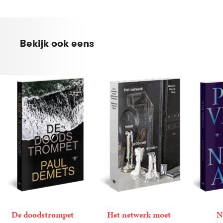
Bekijk ook eens
De doodstrompet
Het netwerk moet
N