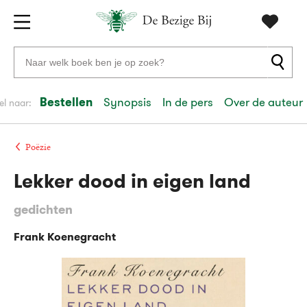
Gratis
vanaf
Zoeken
verzending
20
naar
euro
boeken,
Bestellen
Synopsis
In de pers
Over de auteur
el naar:
Voor
auteurs
23:59
volgende
in
en
besteld,
werkdag
huis
uitgevers
Poëzie
Lekker dood in eigen land
Veilig
betalen
gedichten
Gratis
retourneren
Frank Koenegracht