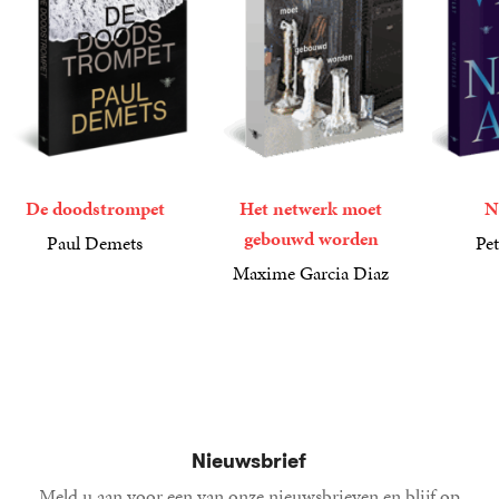
De doodstrompet
Het netwerk moet
N
gebouwd worden
Paul Demets
Pet
22
Paperback
,
99
21
Paperba
,
99
Maxime Garcia Diaz
25
Paperback
,
00
Nieuwsbrief
Meld u aan voor een van onze nieuwsbrieven en blijf op