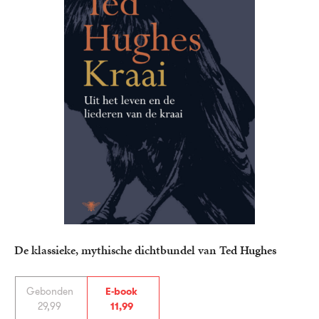
De klassieke, mythische dichtbundel van Ted Hughes
Gebonden
E-book
29
,
99
11
,
99