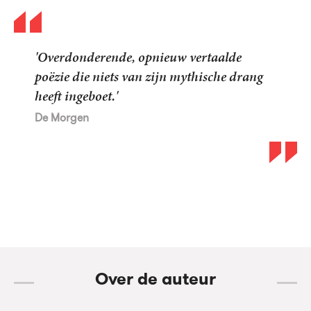
Net als bij Bernlef merkt de lezer wat een
voordeel het is als de ene dich 'De
kraaienpoëzie van Hughes vloekt en tiert. Je
komt elke keer iets nieuws tegen, elk gedicht
is een rorschachvlek'.
de Groene Amsterdammer
Over de auteur