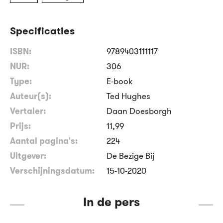
Specificaties
ISBN:
9789403111117
NUR:
306
Type:
E-book
Auteur(s):
Ted Hughes
Vertaler:
Daan Doesborgh
Prijs:
11
,
99
Aantal pagina's:
224
Uitgever:
De Bezige Bij
Verschijningsdatum:
15-10-2020
In de pers