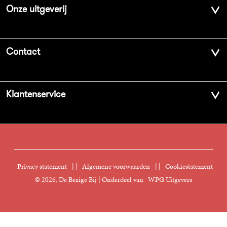
Onze uitgeverij
Over ons
Contact
Geschiedenis
Contactinformatie
Klantenservice
Aanbiedingsbrochures
Voor de pers
Vacatures
FAQ Boekenwebshop
Sprekersbureau
Nieuwsbrief
Digitaal lezen
Privacy statement
|
Algemene voorwaarden
|
Cookiestatement
Manuscripten
© 2026, De Bezige Bij | Onderdeel van
WPG Uitgevers
Klantenservice
Rechten
Foreign Rights