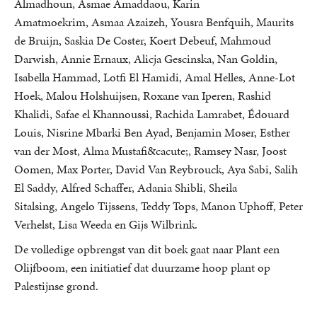
Almadhoun, Asmae Amaddaou, Karin
Amatmoekrim, Asmaa Azaizeh, Yousra Benfquih, Maurits
de Bruijn, Saskia De Coster, Koert Debeuf, Mahmoud
Darwish, Annie Ernaux, Alicja Gescinska, Nan Goldin,
Isabella Hammad, Lotfi El Hamidi, Amal Helles, Anne-Lot
Hoek, Malou Holshuijsen, Roxane van Iperen, Rashid
Khalidi, Safae el Khannoussi, Rachida Lamrabet, Édouard
Louis, Nisrine Mbarki Ben Ayad, Benjamin Moser, Esther
van der Most, Alma Mustafi&cacute;, Ramsey Nasr, Joost
Oomen, Max Porter, David Van Reybrouck, Aya Sabi, Salih
El Saddy, Alfred Schaffer, Adania Shibli, Sheila
Sitalsing, Angelo Tijssens, Teddy Tops, Manon Uphoff, Peter
Verhelst, Lisa Weeda en Gijs Wilbrink.
De volledige opbrengst van dit boek gaat naar Plant een
Olijfboom, een initiatief dat duurzame hoop plant op
Palestijnse grond.