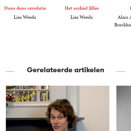
Dans dans revolutie
Het archief Jilles
Lisa Weeda
Lisa Weeda
Alara 
15
Paperback
,
00
12
Paperback
,
50
Brockhu
7
Paperba
,
50
Gerelateerde artikelen