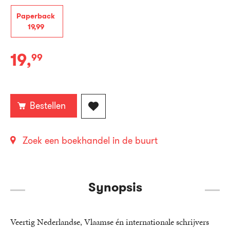
Paperback
19
,
99
19
,
99
Paperback:
Bestellen
Zoek een boekhandel in de buurt
Synopsis
Veertig Nederlandse, Vlaamse én internationale schrijvers