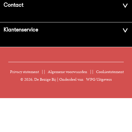
Contact
Geschiedenis
Contactinformatie
Klantenservice
Aanbiedingsbrochures
Voor de pers
Vacatures
FAQ Boekenwebshop
Sprekersbureau
Nieuwsbrief
Digitaal lezen
Privacy statement
|
Algemene voorwaarden
|
Cookiestatement
Manuscripten
© 2026, De Bezige Bij | Onderdeel van
WPG Uitgevers
Klantenservice
Rechten
Foreign Rights