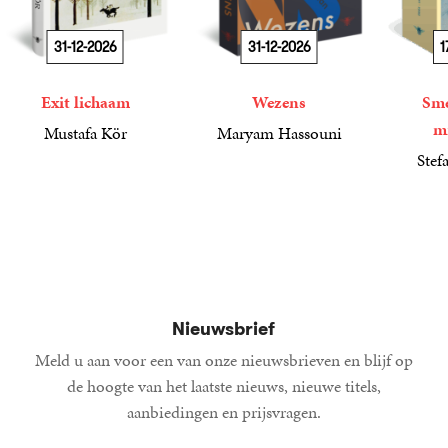
31-12-2026
31-12-2026
1
Exit lichaam
Wezens
Sme
m
Mustafa Kör
Maryam Hassouni
21
Paperback
,
99
22
Paperback
,
99
Stef
34
Paperba
,
99
Nieuwsbrief
Meld u aan voor een van onze nieuwsbrieven en blijf op
de hoogte van het laatste nieuws, nieuwe titels,
aanbiedingen en prijsvragen.