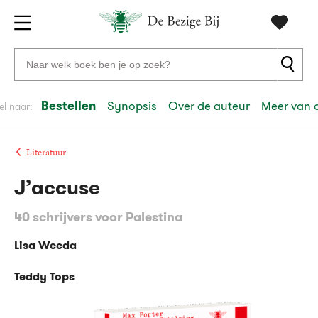
Gratis
vanaf
Zoeken
verzending
20
naar
euro
boeken,
Bestellen
Synopsis
Over de auteur
Meer van 
el naar:
Voor
auteurs
23:59
volgende
in
en
besteld,
werkdag
huis
uitgevers
Literatuur
J’accuse
Veilig
betalen
40 schrijvers voor Palestina
Gratis
retourneren
Lisa Weeda
Teddy Tops