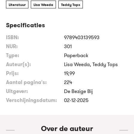
Literatuur
Lisa Weeda
Teddy Tops
Specificaties
ISBN:
9789403139593
NUR:
301
Type:
Paperback
Auteur(s):
Lisa Weeda, Teddy Tops
Prijs:
19
,
99
Aantal pagina's:
224
Uitgever:
De Bezige Bij
Verschijningsdatum:
02-12-2025
Over de auteur