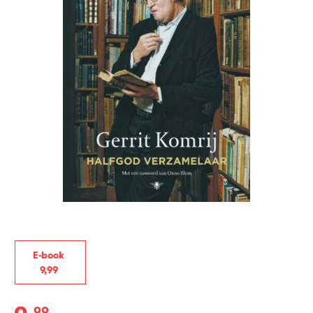
E-book
9
,
99
99