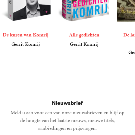
De kuren van Komrij
Alle gedichten
De la
Gerrit Komrij
Gerrit Komrij
20
Paperback
,
99
41
Gebonden
,
99
Ger
9
E-
,
99
book
Nieuwsbrief
Meld u aan voor een van onze nieuwsbrieven en blijf op
de hoogte van het laatste nieuws, nieuwe titels,
aanbiedingen en prijsvragen.