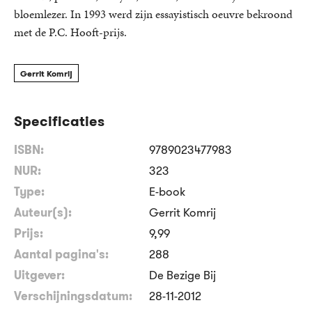
bloemlezer. In 1993 werd zijn essayistisch oeuvre bekroond
met de P.C. Hooft-prijs.
Gerrit Komrij
Specificaties
ISBN:
9789023477983
NUR:
323
Type:
E-book
Auteur(s):
Gerrit Komrij
Prijs:
9
,
99
Aantal pagina's:
288
Uitgever:
De Bezige Bij
Verschijningsdatum:
28-11-2012