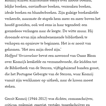
Komrij schreef schitterende essays over mooie boeken,
lelijke boeken, onvindbare boeken, verzonken boeken,
ideale boeken en blunderboeken. Zijn gulzige boekenliefde
verkeerde, naarmate de stapels hem meer en meer boven het
hoofd groeiden, ook wel eens in haar tegendeel: een
grenzeloos verlangen naar de leegte. De witte muur. Hij
droomde ervan zijn adembenemende bibliotheek te
verkopen en opnieuw te beginnen. Het is er nooit van
gekomen. ‘Het zou mijn dood zijn.’
Halfgod Verzamelaar
bevat een nawoord van Onno Blom
over Komrij’s leesliefde en verzamelwoede, die leidden tot
de Bibliotheek van de Sterren, vijftigduizend banden groot,
die het Portugese Gebergte van de Sterren, waar Komrij
vanuit zijn werkkamer op uitkeek, naar de kroon moest
steken.
Gerrit Komrij (1944-2012) was dichter, romanschrijver,
criticus, polemist, essayist, vertaler, toneelschrijver en