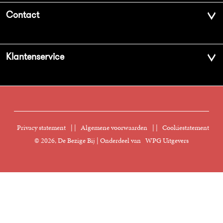
Over ons
Contact
Geschiedenis
Contactinformatie
Klantenservice
Aanbiedingsbrochures
Voor de pers
Vacatures
FAQ Boekenwebshop
Sprekersbureau
Nieuwsbrief
Digitaal lezen
Privacy statement
|
Algemene voorwaarden
|
Cookiestatement
Manuscripten
© 2026, De Bezige Bij | Onderdeel van
WPG Uitgevers
Klantenservice
Rechten
Foreign Rights