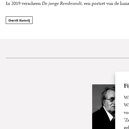
In 2019 verscheen
De jonge Rembrandt
, een portret van de kun
Gerrit Komrij
Fi
Wi
Wi
vo
‘Z
ge