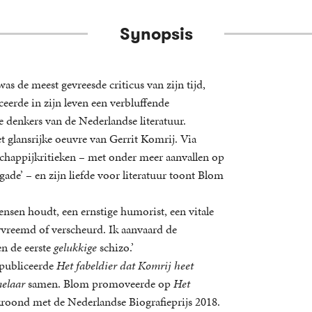
Synopsis
s de meest gevreesde criticus van zijn tijd,
erde in zijn leven een verbluffende
e denkers van de Nederlandse literatuur.
glansrijke oeuvre van Gerrit Komrij. Via
schappijkritieken – met onder meer aanvallen op
ade’ – en zijn liefde voor literatuur toont Blom
nsen houdt, een ernstige humorist, een vitale
vervreemd of verscheurd. Ik aanvaard de
en de eerste
gelukkige
schizo.’
j publiceerde
Het fabeldier dat Komrij heet
elaar
samen. Blom promoveerde op
Het
kroond met de Nederlandse Biografieprijs 2018.