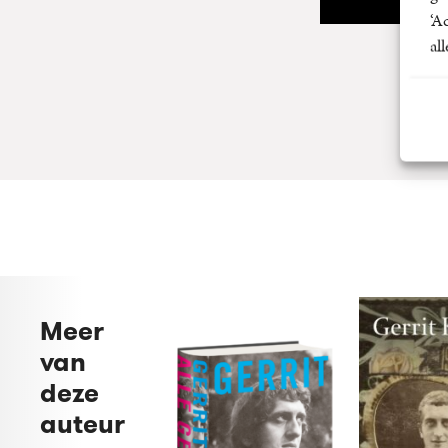
‘A
al
Meer
van
deze
auteur