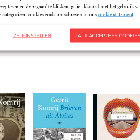
Shakespeare) en schreef essays en romans. Hij debuteerde in 19
ccepteren en doorgaan’ te klikken, ga je akkoord met het gebruik v
poëziebundel Maagdenburgse...
le categorieën cookies zoals omschreven in ons
cookie statement
.
ZELF INSTELLEN
JA, IK ACCEPTEER COOKIE