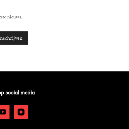
tste nieuws,
Inschrijven
op social media