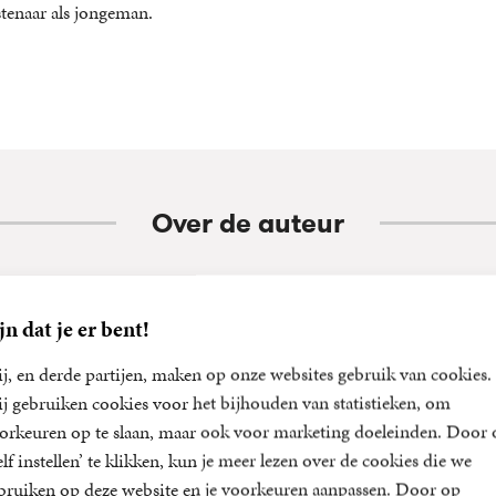
stenaar als jongeman.
Over de auteur
jn dat je er bent!
Gerrit Komrij
j, en derde partijen, maken op onze websites gebruik van cookies.
Gerrit Komrij (Winterswijk 1944 - Amsterdam 2012) was een van
j gebruiken cookies voor het bijhouden van statistieken, om
en productiefste schrijvers in het Nederlands taalgebied. Hij deb
orkeuren op te slaan, maar ook voor marketing doeleinden. Door 
was criticus en televisierecensent, stelde een aantal spraakmak
elf instellen’ te klikken, kun je meer lezen over de cookies die we
poëzie samen, vertaalde veel literair werk (waaronder toneelstu
bruiken op deze website en je voorkeuren aanpassen. Door op