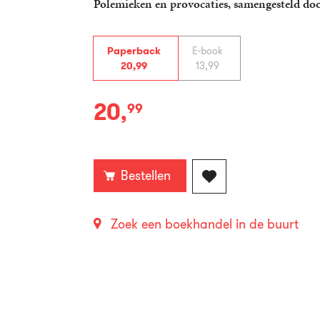
Polemieken en provocaties, samengesteld d
Paperback
E-book
20
,
99
13
,
99
20
,
99
Paperback:
Bestellen
Zoek een boekhandel in de buurt