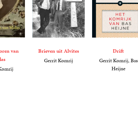
oren van
Brieven uit Alvites
Drift
das
Gerrit Komrij
Gerrit Komrij, Bas
9
E-
,
99
Heijne
Komrij
book
6
E-
,
99
book