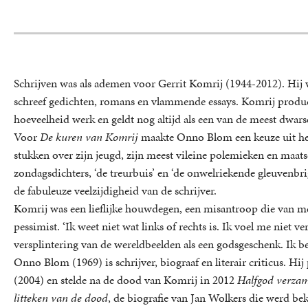
Schrijven was als ademen voor Gerrit Komrij (1944-2012). Hij wa
schreef gedichten, romans en vlammende essays. Komrij produce
hoeveelheid werk en geldt nog altijd als een van de meest dwars
Voor
De kuren van Komrij
maakte Onno Blom een keuze uit het 
stukken over zijn jeugd, zijn meest vileine polemieken en maat
zondagsdichters, ‘de treurbuis’ en ‘de onwelriekende gleuvenbrig
de fabuleuze veelzijdigheid van de schrijver.
Komrij was een lieflijke houwdegen, een misantroop die van me
pessimist. ‘Ik weet niet wat links of rechts is. Ik voel me niet 
versplintering van de wereldbeelden als een godsgeschenk. Ik b
Onno Blom (1969) is schrijver, biograaf en literair criticus. Hi
(2004) en stelde na de dood van Komrij in 2012
Halfgod verzam
litteken van de dood
, de biografie van Jan Wolkers die werd be