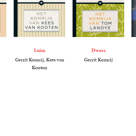
Luim
Dwars
Gerrit Komrij, Kees van
Gerrit Komrij
Kooten
6
E-
,
99
4
E
,
6
E-
,
99
book
b
book