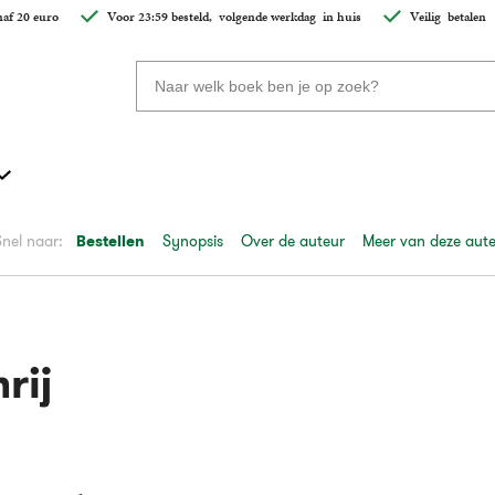
af 20 euro
Voor 23:59 besteld,
volgende werkdag
in huis
Veilig
betalen
Zoeken
naar
boeken,
auteurs
en
uitgevers
Snel naar:
Bestellen
Synopsis
Over de auteur
Meer van deze aut
rij