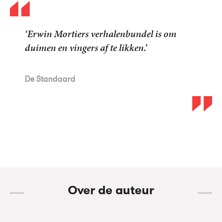
‘In de allereerste verhalenbundel van Erwin
Mortier spat het plezier van het papier.’
De
Morgen
De Standaard
De Standaard
Over de auteur