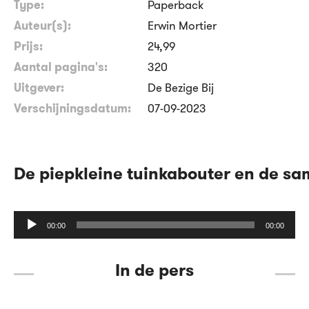
Type:
Paperback
Auteur(s):
Erwin Mortier
Prijs:
24
,
99
Aantal pagina's:
320
Uitgever:
De Bezige Bij
Verschijningsdatum:
07-09-2023
De piepkleine tuinkabouter en de s
Audiospeler
00:00
00:00
In de pers