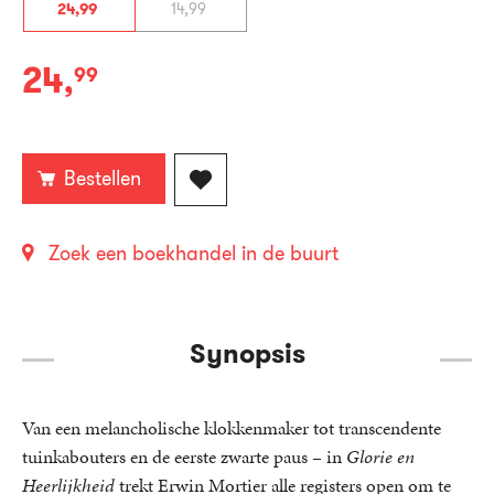
24
,
99
14
,
99
24
,
99
Paperback:
Bestellen
Zoek een boekhandel in de buurt
Synopsis
Van een melancholische klokkenmaker tot transcendente
tuinkabouters en de eerste zwarte paus – in
Glorie en
Heerlijkheid
trekt Erwin Mortier alle registers open om te