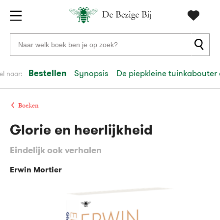
Gratis
vanaf
Zoeken
verzending
20
naar
euro
boeken,
Bestellen
Synopsis
De piepkleine tuinkaboute
el naar:
Voor
auteurs
23:59
volgende
in
en
besteld,
werkdag
huis
uitgevers
Boeken
Glorie en heerlijkheid
Veilig
betalen
Eindelijk ook verhalen
Gratis
retourneren
Erwin Mortier