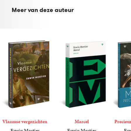
Meer van deze auteur
Vlaamse vergezichten
Marcel
Precieu
Erwin Mortier
Erwin Mortier
Erw