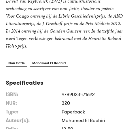
David Van Reybrouck (1971) is cultuurhistoricus,
archeoloog en schrijver van non-fictie, theater en poëzie.
Voor
Congo
ontving hij de Libris Geschiedenisprijs, de AKO
Literatuurprijs, de J. Greshoff-prijs en de Prix Médicis 2012.
In 2014 ontving hij de Gouden Ganzenveer. In datzelfde jaar
werd
Tegen verkiezingen
bekroond met de Henriëtte Roland
Holst-prijs.
Non-fictie
Mohamed El Bachiri
Specificaties
ISBN:
9789023471622
NUR:
320
Type:
Paperback
Auteur(s):
Mohamed El Bachiri
Prijs:
12
,
50