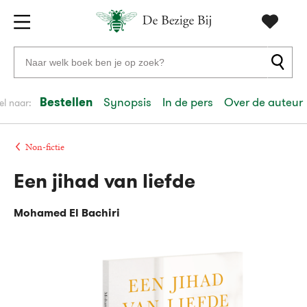
Gratis
vanaf
Zoeken
verzending
20
naar
euro
boeken,
Bestellen
Synopsis
In de pers
Over de auteur
el naar:
Voor
auteurs
23:59
volgende
in
en
besteld,
werkdag
huis
uitgevers
Non-fictie
Een jihad van liefde
Veilig
betalen
Mohamed El Bachiri
Gratis
retourneren