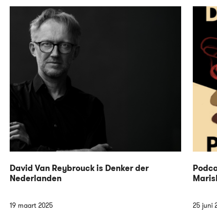
David Van Reybrouck is Denker der
Podca
Nederlanden
Maris
19 maart 2025
25 juni 