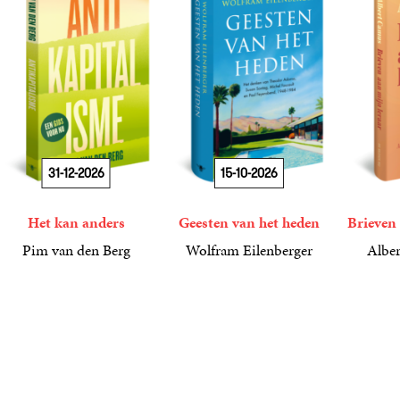
31-12-2026
15-10-2026
Het kan anders
Geesten van het heden
Brieven 
Pim van den Berg
Wolfram Eilenberger
Alber
19
Paperback
,
99
36
Gebonden
,
99
15
Gebond
,
00