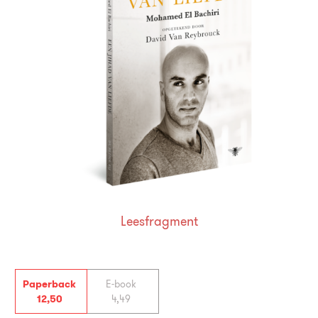
Leesfragment
Paperback
E-book
12
,
50
4
,
49