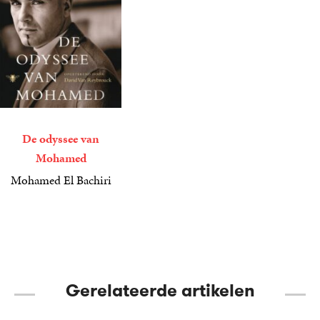
De odyssee van
Mohamed
Mohamed El Bachiri
6
E-
,
99
book
Gerelateerde artikelen