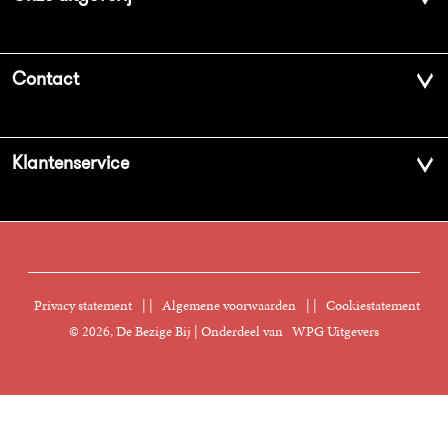
Over ons
Contact
Geschiedenis
Contactinformatie
Klantenservice
Aanbiedingsbrochures
Voor de pers
Vacatures
FAQ Boekenwebshop
Sprekersbureau
Nieuwsbrief
Digitaal lezen
Privacy statement
|
Algemene voorwaarden
|
Cookiestatement
Manuscripten
© 2026, De Bezige Bij | Onderdeel van
WPG Uitgevers
Klantenservice
Rechten
Foreign Rights