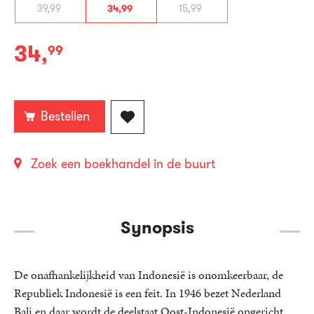
39
,
99
34
,
99
15
,
99
34
,
99
Paperback:
Bestellen
Zoek een boekhandel in de buurt
Synopsis
De onafhankelijkheid van Indonesië is onomkeerbaar, de
Republiek Indonesië is een feit. In 1946 bezet Nederland
Bali en daar wordt de deelstaat Oost-Indonesië opgericht.