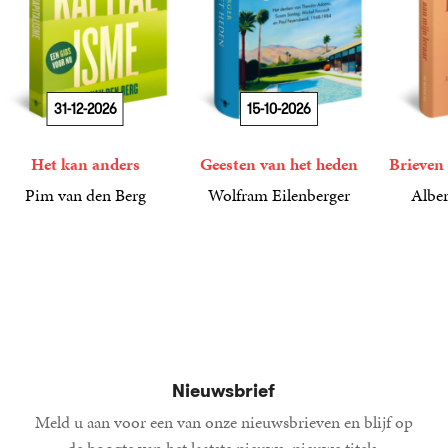
31-12-2026
15-10-2026
Het kan anders
Geesten van het heden
Brieven 
Pim van den Berg
Wolfram Eilenberger
Alber
19
Paperback
,
99
36
Gebonden
,
99
15
Gebond
,
00
Nieuwsbrief
Meld u aan voor een van onze nieuwsbrieven en blijf op