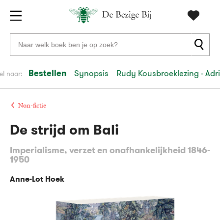
Gratis
vanaf
Zoeken
verzending
20
naar
euro
boeken,
Bestellen
Synopsis
Rudy Kousbroeklezing - Adr
el naar:
Voor
auteurs
23:59
volgende
in
en
besteld,
werkdag
huis
uitgevers
Non-fictie
De strijd om Bali
Veilig
betalen
Imperialisme, verzet en onafhankelijkheid 1846-
Gratis
1950
retourneren
Anne-Lot Hoek