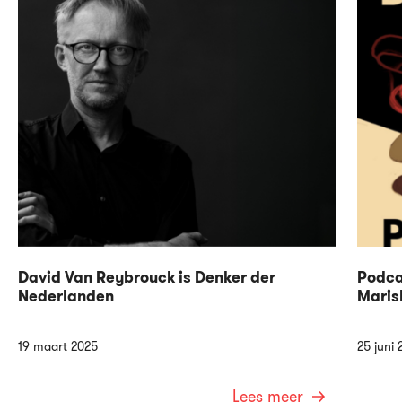
David Van Reybrouck is Denker der
Podca
Nederlanden
Maris
19 maart 2025
25 juni 
Lees meer