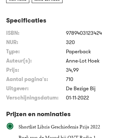
Specificaties
ISBN:
9789403123424
NUR:
320
Type:
Paperback
Auteur(s):
Anne-Lot Hoek
Prijs:
34
,
99
Aantal pagina's:
710
Uitgever:
De Bezige Bij
Verschijningsdatum:
01-11-2022
Prijzen en nominaties
Shortlist Libris Geschiedenis Prijs 2022
Boek van de Maand bij OVT Radio 1