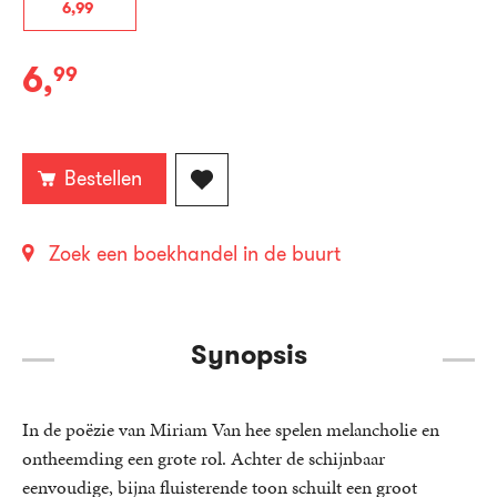
6
,
99
6
,
99
E-
book:
Bestellen
Zoek een boekhandel in de buurt
Synopsis
In de poëzie van Miriam Van hee spelen melancholie en
ontheemding een grote rol. Achter de schijnbaar
eenvoudige, bijna fluisterende toon schuilt een groot