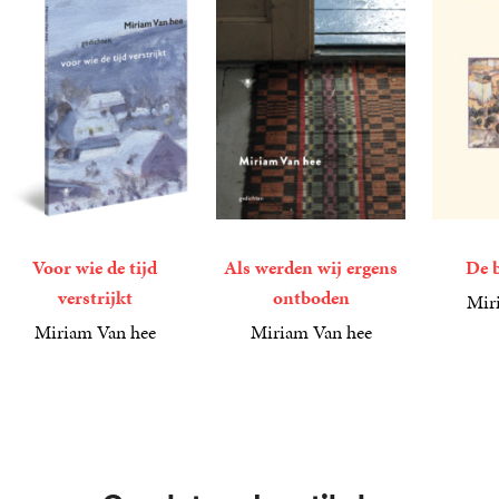
Voor wie de tijd
Als werden wij ergens
De 
verstrijkt
ontboden
Mir
4
E-
,
49
Miriam Van hee
Miriam Van hee
book
21
Paperback
,
99
6
E-
,
99
book