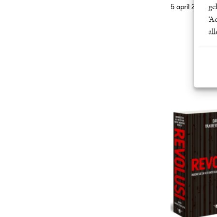
ge
5 april 2024
‘A
al