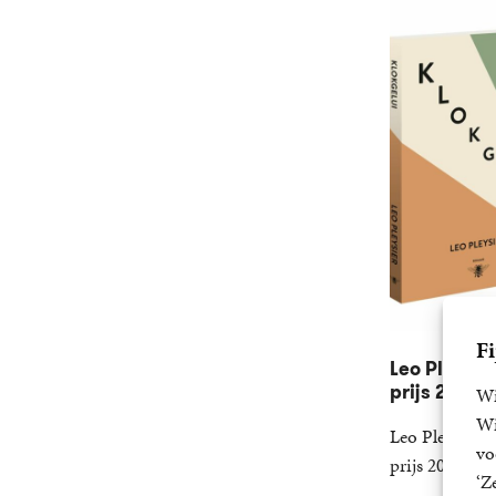
Fi
Leo Pleysie
prijs 2024
Wi
Wi
Leo Pleysier 
vo
prijs 2024 me
‘Z