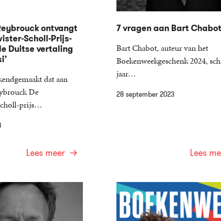
Reybrouck ontvangt
7 vragen aan Bart Chabo
ster-Scholl-Prijs-
Bart Chabot, auteur van het
e Duitse vertaling
i’
Boekenweekgeschenk 2024, schr
jaar…
kendgemaakt dat aan
ybrouck De
28 september 2023
choll-prijs…
3
Lees meer
Lees me