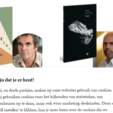
jn dat je er bent!
r wint Hans Vervoort-
Idwer de la Parra wint A
Poëzieprijs 2023
j, en derde partijen, maken op onze websites gebruik van cookies.
j gebruiken cookies voor het bijhouden van statistieken, om
wint de Hans Vervoort-
De dichtbundel Vlerk van Idwe
orkeuren op te slaan, maar ook voor marketing doeleinden. Door 
t zijn roman…
la…
elf instellen’ te klikken, kun je meer lezen over de cookies die we