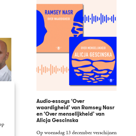
water
Audio-essays ‘Over
waardigheid’ van Ramsey Nasr
en ‘Over menselijkheid’ van
r de
Alicja Gescinska
op
Op woensdag 13 december verschijnen