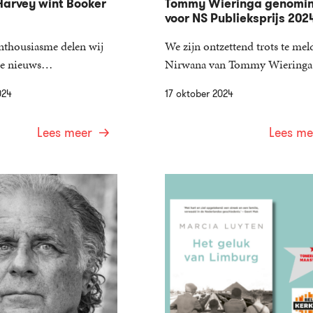
arvey wint Booker
Tommy Wieringa genomi
voor NS Publieksprijs 202
enthousiasme delen wij
We zijn ontzettend trots te mel
che nieuws…
Nirwana van Tommy Wiering
024
17 oktober 2024
Lees meer
Lees me