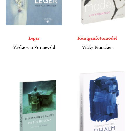
Leger
Röntgenfotomodel
Mieke van Zonneveld
Vicky Francken
6
E-
,
99
21
Paperback
,
99
book