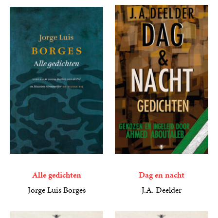
book
Alle gedichten
Dag en nacht
Jorge Luis Borges
J.A. Deelder
34
Paperback
,
99
9
E-
,
99
book