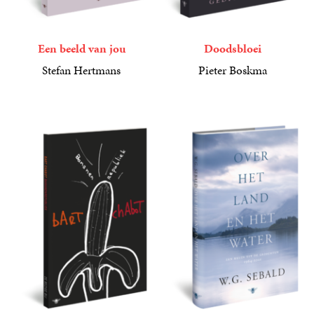
Een beeld van jou
Doodsbloei
Stefan Hertmans
Pieter Boskma
6
E-
,
99
24
Paperback
,
99
book