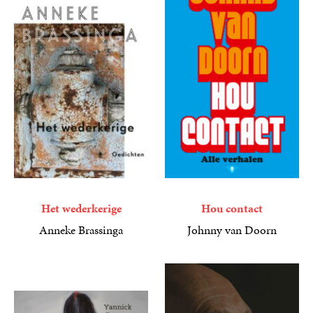
Het wederkerige
Hou contact
Anneke Brassinga
Johnny van Doorn
19
Paperback
,
99
9
E-
,
99
book