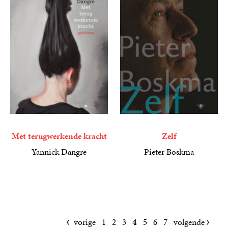
Met terugwerkende kracht
Zelf
Yannick Dangre
Pieter Boskma
9
E-
,
99
24
Paperback
,
99
book
vorige
1
2
3
4
5
6
7
volgende