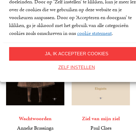
Jeroen Theunissen
Hans Sleutelaar
doeleinden. Door op ‘Zelf instellen’ te klikken, kun je meer le
20
Paperback
,
99
24
Gebonden
,
99
over de cookies die we gebruiken op deze website en je
voorkeuren aanpassen. Door op ‘Accepteren en doorgaan’ te
klikken, ga je akkoord met het gebruik van alle categorieën
cookies zoals omschreven in ons
cookie statement
.
JA, IK ACCEPTEER COOKIES
ZELF INSTELLEN
Wachtwoorden
Ziel van mijn ziel
Anneke Brassinga
Paul Claes
34
Paperback
,
99
9
E-
,
99