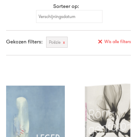
Sorteer op:
Verschijningsdatum
Verschijningsdatum
Gekozen filters:
Alfabetisch (A-Z)
Wis alle filters
Poëzie
Alfabetisch (Z-A)
Prijs (oplopend)
Prijs (aflopend)