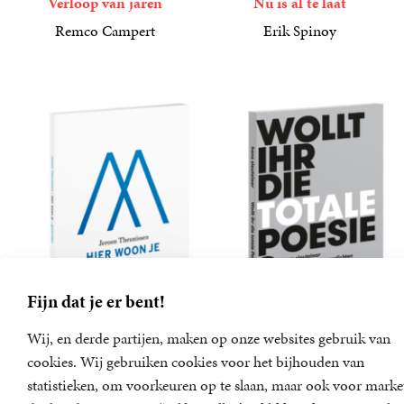
Verloop van jaren
Nu is al te laat
Remco Campert
Erik Spinoy
9
E-
,
99
20
Paperback
,
99
book
Fijn dat je er bent!
Wij, en derde partijen, maken op onze websites gebruik van
cookies. Wij gebruiken cookies voor het bijhouden van
Hier woon je
Wollt Ihr die totale Poesie?
statistieken, om voorkeuren op te slaan, maar ook voor marke