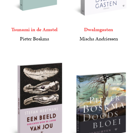
Tsunami in de Amstel
Dwalmgasten
Pieter Boskma
Mischa Andriessen
18
Paperback
,
99
18
Paperback
,
99