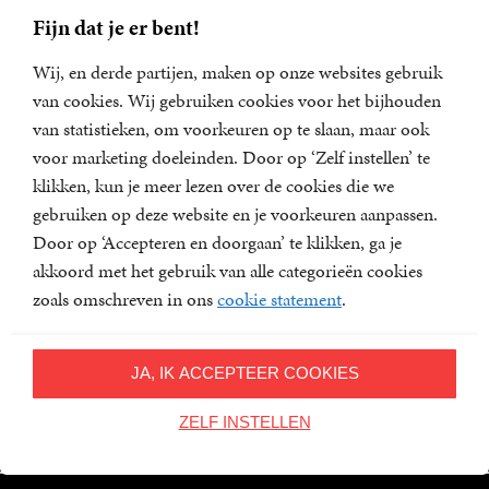
Sorteer op:
Fijn dat je er bent!
Relevantie
Wij, en derde partijen, maken op onze websites gebruik
van cookies. Wij gebruiken cookies voor het bijhouden
Relevantie
van statistieken, om voorkeuren op te slaan, maar ook
Geen boeken gevonden
X
Verschijningsdatum
voor marketing doeleinden. Door op ‘Zelf instellen’ te
klikken, kun je meer lezen over de cookies die we
Alfabetisch (A-Z)
gebruiken op deze website en je voorkeuren aanpassen.
Alfabetisch (Z-A)
Door op ‘Accepteren en doorgaan’ te klikken, ga je
akkoord met het gebruik van alle categorieën cookies
Prijs (oplopend)
zoals omschreven in ons
cookie statement
.
Prijs (aflopend)
Volg ons op social media
JA, IK ACCEPTEER COOKIES
ZELF INSTELLEN