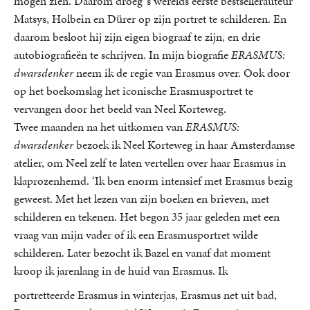
mogen zien. Daarom droeg ’s werelds eerste bestsellerauteur
Matsys, Holbein en Dürer op zijn portret te schilderen. En
daarom besloot hij zijn eigen biograaf te zijn, en drie
autobiografieën te schrijven. In mijn biografie
ERASMUS:
dwarsdenker
neem ik de regie van Erasmus over. Ook door
op het boekomslag het iconische Erasmusportret te
vervangen door het beeld van Neel Korteweg.
Twee maanden na het uitkomen van
ERASMUS:
dwarsdenker
bezoek ik Neel Korteweg in haar Amsterdamse
atelier, om Neel zelf te laten vertellen over haar Erasmus in
klaprozenhemd. ‘Ik ben enorm intensief met Erasmus bezig
geweest. Met het lezen van zijn boeken en brieven, met
schilderen en tekenen. Het begon 35 jaar geleden met een
vraag van mijn vader of ik een Erasmusportret wilde
schilderen. Later bezocht ik Bazel en vanaf dat moment
kroop ik jarenlang in de huid van Erasmus. Ik
portretteerde Erasmus in winterjas, Erasmus net uit bad,