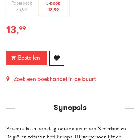
Paperback
E-book
34
,
99
13
,
99
13
,
99
E-
book:
Bestellen
Zoek een boekhandel in de buurt
Synopsis
Erasmus is een van de grootste auteurs van Nederland en
België, en zelfs van heel Europa. Hij verpersoonlijkt de