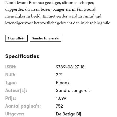
Nooit kwam Erasmus geestiger, slimmer, scherper,
dapperder, dwarser, bozer, banger en, in één woord,
menselijker in beeld. En niet eerder werd Erasmus’ tijd
levendiger voor het voetlicht gebracht dan in deze biografie.
Biografieën
Sandra Langereis
Specificaties
ISBN:
9789403127118
NUR:
321
Type:
E-book
Auteur(s):
Sandra Langereis
Prijs:
13
,
99
Aantal pagina's:
752
Uitgever:
De Bezige Bij