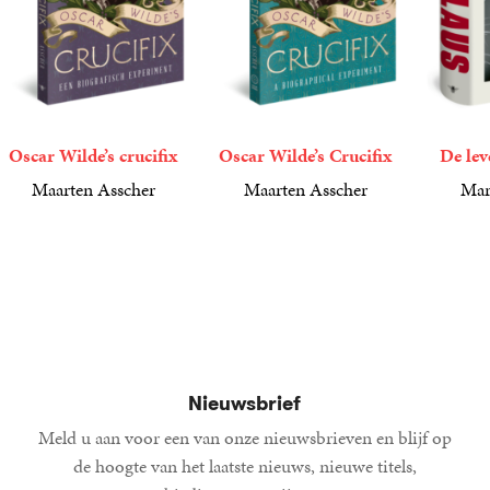
Oscar Wilde’s crucifix
Oscar Wilde’s Crucifix
De lev
Maarten Asscher
Maarten Asscher
Mar
22
Paperback
,
99
22
Paperback
,
99
49
Gebond
,
99
Nieuwsbrief
Meld u aan voor een van onze nieuwsbrieven en blijf op
de hoogte van het laatste nieuws, nieuwe titels,