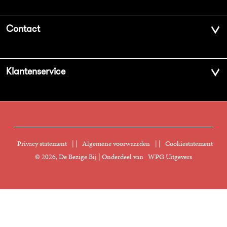
Over ons
Contact
Geschiedenis
Contactinformatie
Klantenservice
Aanbiedingsbrochures
Voor de pers
Vacatures
FAQ Boekenwebshop
Sprekersbureau
Nieuwsbrief
Digitaal lezen
Privacy statement
|
Algemene voorwaarden
|
Cookiestatement
Manuscripten
© 2026, De Bezige Bij | Onderdeel van
WPG Uitgevers
Klantenservice
Rechten
Foreign Rights