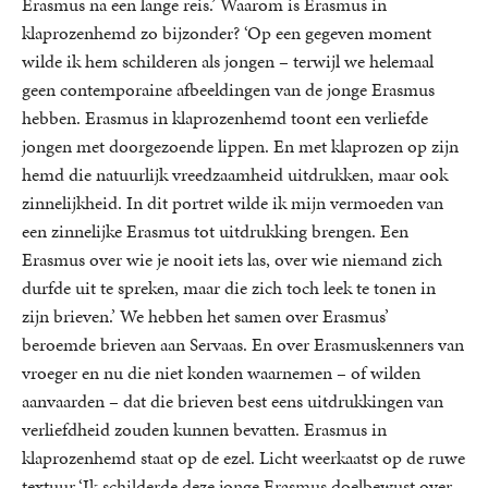
Erasmus na een lange reis.’ Waarom is Erasmus in
klaprozenhemd zo bijzonder? ‘Op een gegeven moment
wilde ik hem schilderen als jongen – terwijl we helemaal
geen contemporaine afbeeldingen van de jonge Erasmus
hebben. Erasmus in klaprozenhemd toont een verliefde
jongen met doorgezoende lippen. En met klaprozen op zijn
hemd die natuurlijk vreedzaamheid uitdrukken, maar ook
zinnelijkheid. In dit portret wilde ik mijn vermoeden van
een zinnelijke Erasmus tot uitdrukking brengen. Een
Erasmus over wie je nooit iets las, over wie niemand zich
durfde uit te spreken, maar die zich toch leek te tonen in
zijn brieven.’ We hebben het samen over Erasmus’
beroemde brieven aan Servaas. En over Erasmuskenners van
vroeger en nu die niet konden waarnemen – of wilden
aanvaarden – dat die brieven best eens uitdrukkingen van
verliefdheid zouden kunnen bevatten. Erasmus in
klaprozenhemd staat op de ezel. Licht weerkaatst op de ruwe
textuur.‘Ik schilderde deze jonge Erasmus doelbewust over