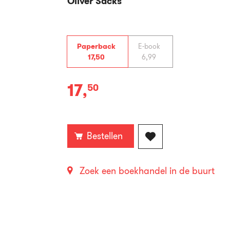
Oliver Sacks
Paperback
E-book
17
,
50
6
,
99
17
,
50
Paperback:
Bestellen
Zoek een boekhandel in de buurt