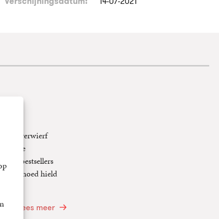
Verschijningsdatum:
14-07-2021
arts, verwierf
 over de
onale bestsellers
op
or een hoed hield
an
Lees meer