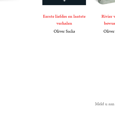
Eerste liefdes en laatste
Rivier 
verhalen
bewus
Oliver Sacks
Oliver
11
E-
,
99
25
Gebonden
,
99
book
Meld u aan 