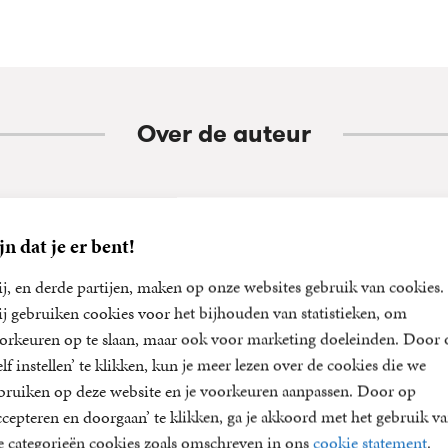
Over de auteur
Oliver Sacks
jn dat je er bent!
Oliver Sacks (1933-2015), befaamd neuroloog, wetenschapper en 
j, en derde partijen, maken op onze websites gebruik van cookies.
internationale roem met zijn populairwetenschappelijke boeken
j gebruiken cookies voor het bijhouden van statistieken, om
belevingswereld van zijn patiënten. Hij is de auteur van internati
orkeuren op te slaan, maar ook voor marketing doeleinden. Door 
als Ontwaken in verbijstering (1973), De man die zijn vrouw vo
elf instellen’ te klikken, kun je meer lezen over de cookies die we
(1985), Een antropoloog op Mars (1995), Musicofilia (2007), ...
bruiken op deze website en je voorkeuren aanpassen. Door op
ccepteren en doorgaan’ te klikken, ga je akkoord met het gebruik v
le categorieën cookies zoals omschreven in ons
cookie statement
.