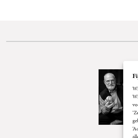
Fi
Wi
Wi
vo
‘Z
ge
‘A
al