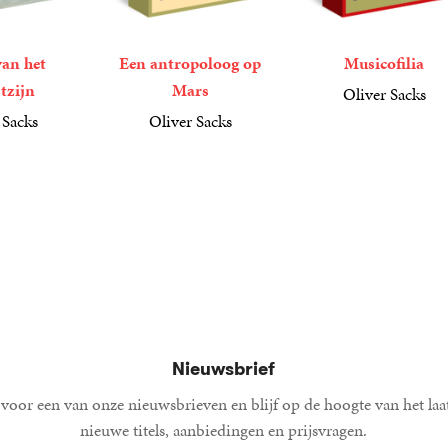
van het
Een antropoloog op
Musicofilia
tzijn
Mars
Oliver Sacks
21
Paperback
,
99
 Sacks
Oliver Sacks
21
Paperback
,
99
Nieuwsbrief
voor een van onze nieuwsbrieven en blijf op de hoogte van het laa
nieuwe titels, aanbiedingen en prijsvragen.