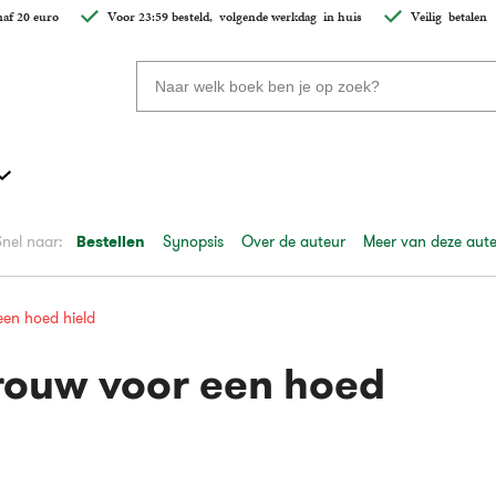
af 20 euro
Voor 23:59 besteld,
volgende werkdag
in huis
Veilig
betalen
Zoeken
naar
boeken,
auteurs
en
uitgevers
Snel naar:
Bestellen
Synopsis
Over de auteur
Meer van deze aut
een hoed hield
vrouw voor een hoed