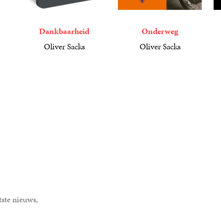
Dankbaarheid
Onderweg
Oliver Sacks
Oliver Sacks
18
Gebonden
,
99
6
E-
,
99
2
P
book
tste nieuws,