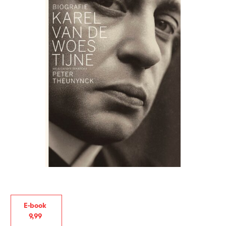
E-book
9
,
99