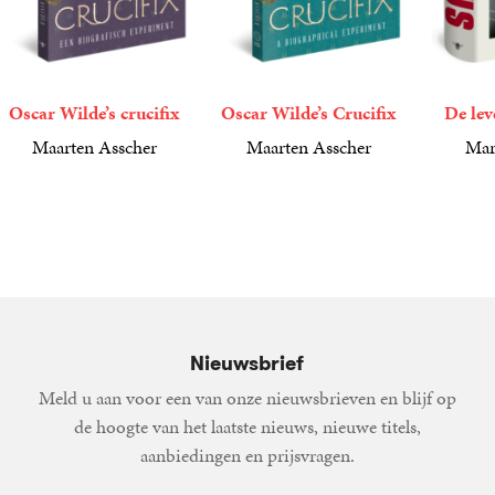
Oscar Wilde’s crucifix
Oscar Wilde’s Crucifix
De lev
Maarten Asscher
Maarten Asscher
Mar
22
Paperback
,
99
22
Paperback
,
99
49
Gebond
,
99
Nieuwsbrief
Meld u aan voor een van onze nieuwsbrieven en blijf op
de hoogte van het laatste nieuws, nieuwe titels,
aanbiedingen en prijsvragen.