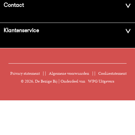
Contact
Geschiedenis
Contactinformatie
Klantenservice
Aanbiedingsbrochures
Voor de pers
Vacatures
FAQ Boekenwebshop
Sprekersbureau
Nieuwsbrief
Digitaal lezen
Privacy statement
|
Algemene voorwaarden
|
Cookiestatement
Manuscripten
© 2026, De Bezige Bij | Onderdeel van
WPG Uitgevers
Klantenservice
Rechten
Foreign Rights