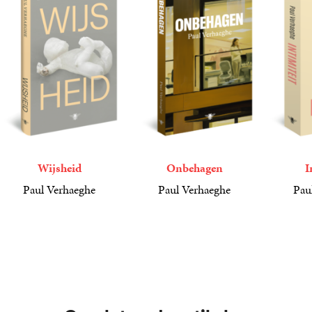
Wijsheid
Onbehagen
I
Paul Verhaeghe
Paul Verhaeghe
Pau
22
Gebonden
,
99
24
Paperback
,
99
23
Paperba
,
99