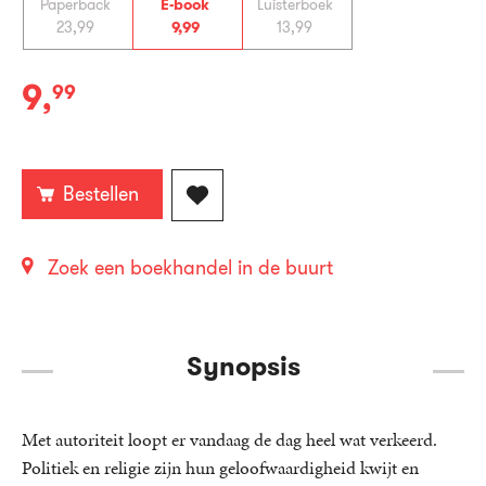
Paperback
E-book
Luisterboek
23
,
99
9
,
99
13
,
99
9
,
99
E-
book:
Bestellen
Zoek een boekhandel in de buurt
Synopsis
Met autoriteit loopt er vandaag de dag heel wat verkeerd.
Politiek en religie zijn hun geloofwaardigheid kwijt en