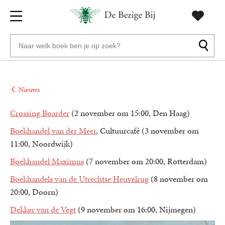
Gratis
vanaf
Zoeken
verzending
20
naar
euro
boeken,
Voor
auteurs
23:59
volgende
in
Nieuws
en
besteld,
werkdag
huis
uitgevers
Crossing Boarder
(2 november om 15:00, Den Haag)
Boekhandel van der Meer
, Cultuurcafé (3 november om
Veilig
betalen
11:00, Noordwijk)
Gratis
Boekhandel Maximus
(7 november om 20:00, Rotterdam)
retourneren
Boekhandels van de Utrechtse Heuvelrug
(8 november om
20:00, Doorn)
Dekker van de Vegt
(9 november om 16:00, Nijmegen)