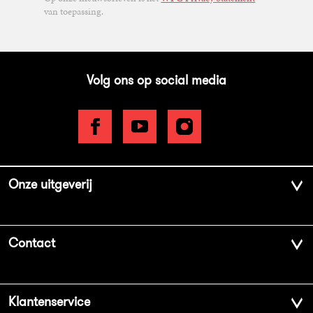
van toepassing.
Volg ons op social media
Onze uitgeverij
Over ons
Contact
Geschiedenis
Contactinformatie
Klantenservice
Aanbiedingsbrochures