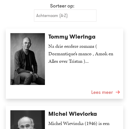
Sorteer op:
Achternaam (A-Z)
Achternaam (A-Z)
Tommy Wieringa
Achternaam (Z-A)
Na drie eerdere romans (
Voornaam (A-Z)
Dormantique’s manco , Amok en
Alles over Tristan )...
Voornaam (Z-A)
Lees meer
Michel Wieviorka
Michel Wieviorka (1946) is een