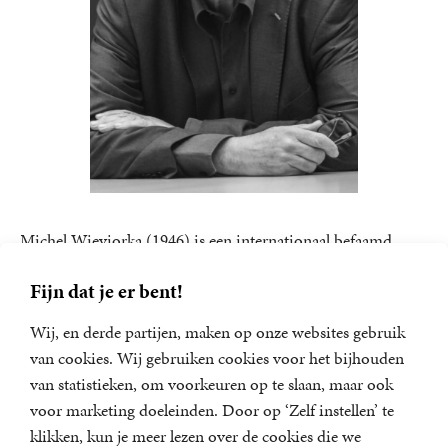
Michel Wieviorka (1946) is een internationaal befaamd
socioloog en hoofd van de afdeling onderzoek van de
Fijn dat je er bent!
EHESS (L’École des hautes études en sciences sociales). Ook
is hij manager van het Maison des sciences de l’homme in
Wij, en derde partijen, maken op onze websites gebruik
Parijs. Hij heeft vele boeken over geweld, racisme en
van cookies. Wij gebruiken cookies voor het bijhouden
antisemitisme op zijn naam staan.
van statistieken, om voorkeuren op te slaan, maar ook
voor marketing doeleinden. Door op ‘Zelf instellen’ te
klikken, kun je meer lezen over de cookies die we