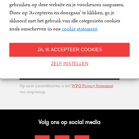
gebruiken op deze website en je voorkeuren aanpassen.
Door op ‘Accepteren en doorgaan’ te klikken, ga je
Nieuwsbrief
akkoord met het gebruik van alle categorieën cookies
Meld u aan voor een van onze nieuwsbrieven en blijf op
zoals omschreven in ons
cookie statement
.
de hoogte van het laatste nieuws, nieuwe titels,
aanbiedingen en prijsvragen.
JA, IK ACCEPTEER COOKIES
E-
mailadres
ZELF INSTELLEN
Inschrijven
Op onze nieuwsbrieven is het
WPG Privacy Statement
van toepassing.
Volg ons op social media