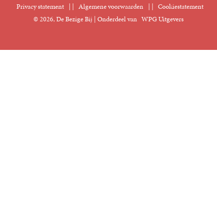
Privacy statement
|
Algemene voorwaarden
|
Cookiestatement
Manuscripten
© 2026, De Bezige Bij | Onderdeel van
WPG Uitgevers
Klantenservice
Rechten
Foreign Rights