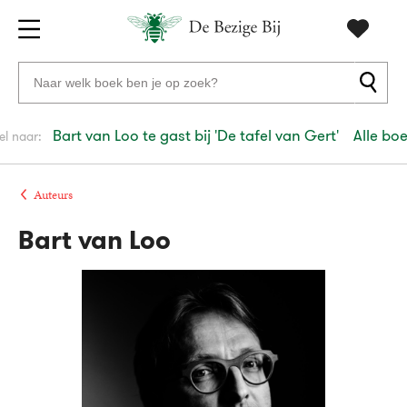
Gratis
vanaf
Zoeken
verzending
20
naar
euro
boeken,
Bart van Loo te gast bij 'De tafel van Gert'
Alle bo
el naar:
Voor
auteurs
23:59
volgende
in
en
besteld,
werkdag
huis
uitgevers
Auteurs
Bart van Loo
Veilig
betalen
Gratis
retourneren