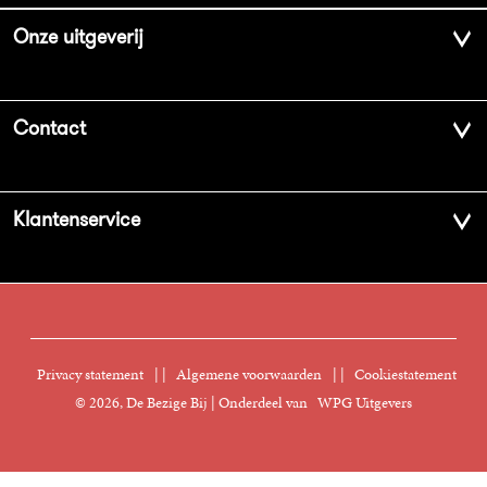
Onze uitgeverij
Over ons
Contact
Geschiedenis
Contactinformatie
Klantenservice
Aanbiedingsbrochures
Voor de pers
Vacatures
FAQ Boekenwebshop
Sprekersbureau
Nieuwsbrief
Digitaal lezen
Privacy statement
|
Algemene voorwaarden
|
Cookiestatement
Manuscripten
© 2026, De Bezige Bij | Onderdeel van
WPG Uitgevers
Klantenservice
Rechten