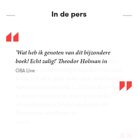
In de pers
‘Ik hanteer de gebiedende toon zelden,
maar vandaag kan ik het niet laten. Lezer,
u moet de Franse trilogie van Bart Van Loo
lezen, het zal u goed doen. Deze drie boeken
hebben iets essentieels. (...) Dank Bart Van
Loo voor zoveel en zo mooi gebundelde
schoonheid en wijsheid uit Frankrijk.'
Dorian van der Bremt in
Knack