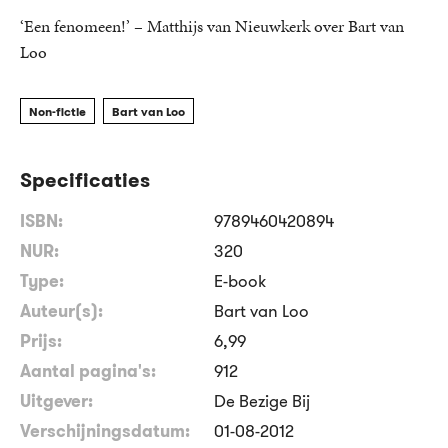
‘Een fenomeen!’ – Matthijs van Nieuwkerk over Bart van
Loo
Non-fictie
Bart van Loo
Specificaties
ISBN:
9789460420894
NUR:
320
Type:
E-book
Auteur(s):
Bart van Loo
Prijs:
6
,
99
Aantal pagina's:
912
Uitgever:
De Bezige Bij
Verschijningsdatum:
01-08-2012