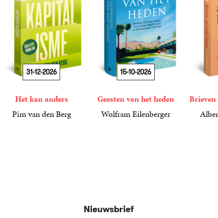
31-12-2026
15-10-2026
Het kan anders
Geesten van het heden
Brieven 
Pim van den Berg
Wolfram Eilenberger
Alber
19
Paperback
,
99
36
Gebonden
,
99
15
Gebond
,
00
Nieuwsbrief