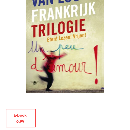
E-book
6
,
99