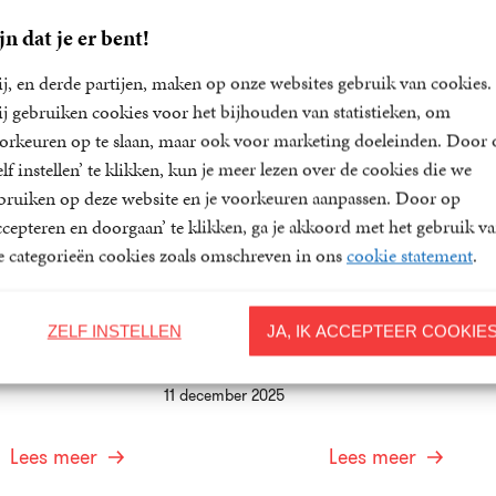
jn dat je er bent!
j, en derde partijen, maken op onze websites gebruik van cookies.
j gebruiken cookies voor het bijhouden van statistieken, om
orkeuren op te slaan, maar ook voor marketing doeleinden. Door 
elf instellen’ te klikken, kun je meer lezen over de cookies die we
bruiken op deze website en je voorkeuren aanpassen. Door op
overleden (31
Anja Meulenbelt krijgt als
J
ccepteren en doorgaan’ te klikken, ga je akkoord met het gebruik v
ruari 2026)
eerste vrouw de P.C. Hooft-
P
prijsvoor beschouwend proza
le categorieën cookies zoals omschreven in ons
cookie statement
.
leden (31 juli
J
toegekend
E
Anja Meulenbelt krijgt als eerste vrouw
ZELF INSTELLEN
JA, IK ACCEPTEER COOKIE
de P.C. Hooft-prijsvoor…
2
11 december 2025
Lees meer
Lees meer