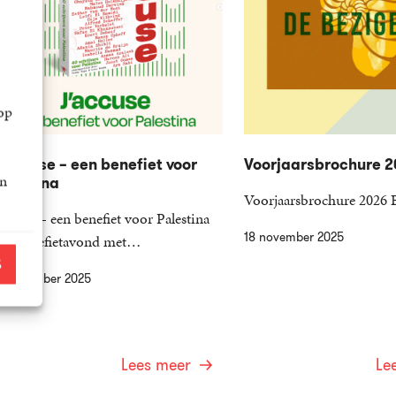
op
’accuse – een benefiet voor
Voorjaarsbrochure 2
an
alestina
Voorjaarsbrochure 2026 
’accuse – een benefiet voor Palestina
18 november 2025
en benefietavond met…
S
0 november 2025
Lees meer
Le