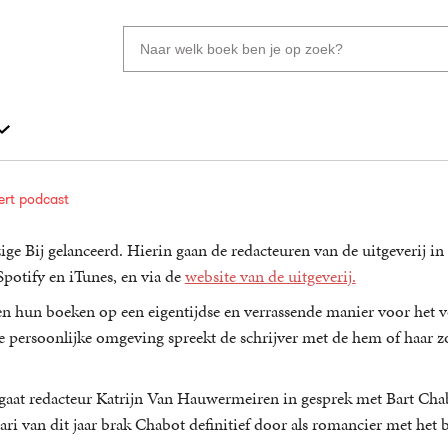
Zoeken
naar
boeken,
auteurs
en
uitgevers
eert podcast
ge Bij gelanceerd. Hierin gaan de redacteuren van de uitgeverij i
Spotify en iTunes, en via de
website van de uitgeverij.
 en hun boeken op een eigentijdse en verrassende manier voor het 
die persoonlijke omgeving spreekt de schrijver met de hem of haar z
is, gaat redacteur Katrijn Van Hauwermeiren in gesprek met Bart Ch
ari van dit jaar brak Chabot definitief door als romancier met het