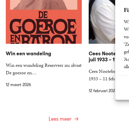
Fi
Wi
Wi
vo
‘Z
ge
Win een wandeling
Cees Nooteboom 
‘A
juli 1933 – 11 feb
Win een wandeling Reserveer nu alvast
al
Cees Nooteboom over
De goeroe en…
1933 – 11 februari…
12 maart 2026
12 februari 2026
Lees meer