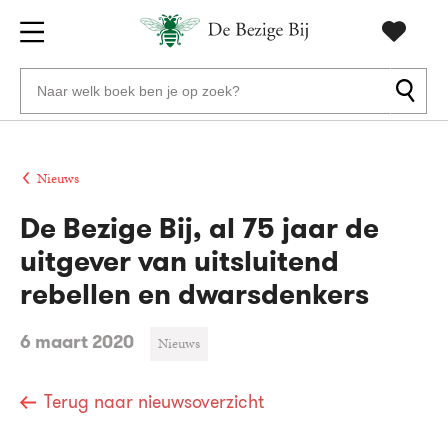
Gratis
vanaf
Zoeken
verzending
20
naar
euro
boeken,
Voor
auteurs
23:59
volgende
in
Nieuws
en
besteld,
werkdag
huis
uitgevers
De Bezige Bij, al 75 jaar de
uitgever van uitsluitend
Veilig
betalen
rebellen en dwarsdenkers
Gratis
6 maart 2020
retourneren
Nieuws
Terug naar nieuwsoverzicht