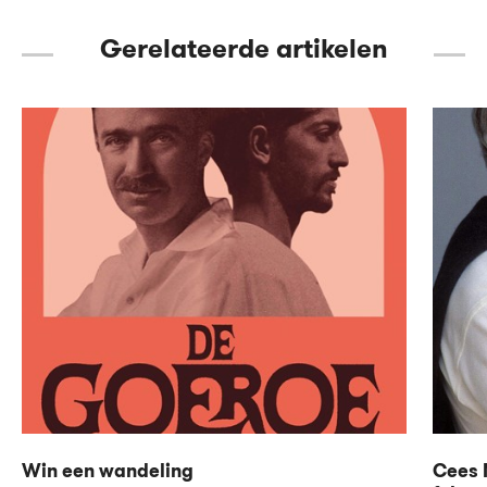
Gerelateerde artikelen
Win een wandeling
Cees N