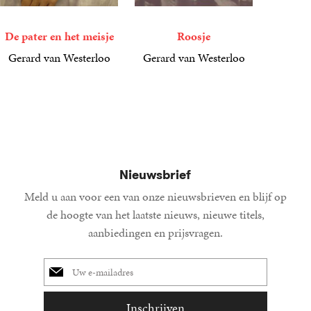
De pater en het meisje
Roosje
Gerard van Westerloo
Gerard van Westerloo
9
E-
,
99
6
E-
,
99
book
book
Nieuwsbrief
Meld u aan voor een van onze nieuwsbrieven en blijf op
de hoogte van het laatste nieuws, nieuwe titels,
aanbiedingen en prijsvragen.
E-
mailadres
Inschrijven