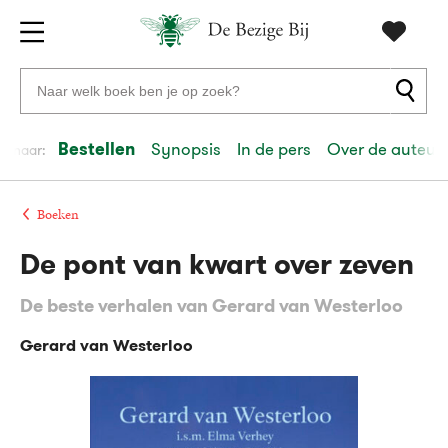
Gratis
vanaf
Zoeken
verzending
20
naar
euro
boeken,
Bestellen
Synopsis
In de pers
Over de auteur
el naar:
Voor
auteurs
23:59
volgende
in
en
besteld,
werkdag
huis
uitgevers
Boeken
De pont van kwart over zeven
Veilig
betalen
De beste verhalen van Gerard van Westerloo
Gratis
retourneren
Gerard van Westerloo