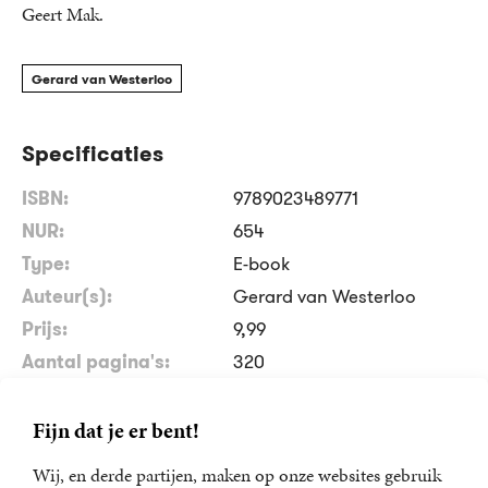
Geert Mak.
Gerard van Westerloo
Specificaties
ISBN:
9789023489771
NUR:
654
Type:
E-book
Auteur(s):
Gerard van Westerloo
Prijs:
9
,
99
Aantal pagina's:
320
Uitgever:
De Bezige Bij
Verschijningsdatum:
08-12-2015
Fijn dat je er bent!
Wij, en derde partijen, maken op onze websites gebruik