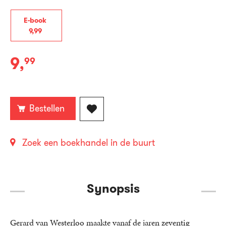
E-book
9
,
99
9
,
99
E-
book:
Bestellen
Zoek een boekhandel in de buurt
Synopsis
Gerard van Westerloo maakte vanaf de jaren zeventig