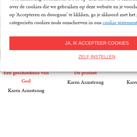
over de cookies die we gebruiken op deze website en je voor
op ‘Accepteren en doorgaan’ te klikken, ga je akkoord met het 
categorieën cookies zoals omschreven in ons
cookie statemen
JA, IK ACCEPTEER COOKIES
ZELF INSTELLEN
Een geschiedenis van
De profeet
God
Karen Armstrong
Kare
15
Paperback
,
00
29
Paperba
,
99
Karen Armstrong
24
Paperback
,
99