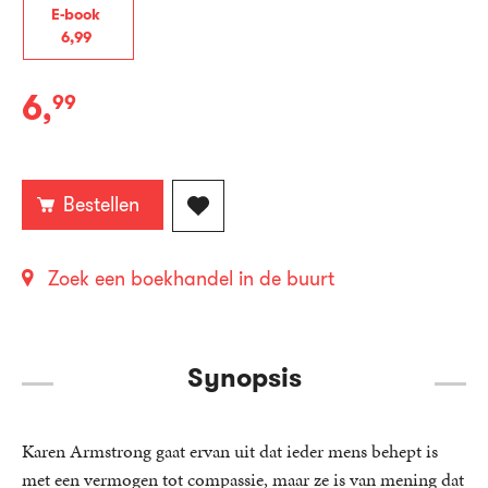
E-book
6
,
99
6
,
99
E-
book:
Bestellen
Zoek een boekhandel in de buurt
Synopsis
Karen Armstrong gaat ervan uit dat ieder mens behept is
met een vermogen tot compassie, maar ze is van mening dat