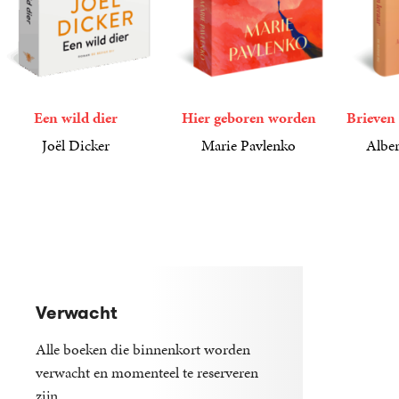
Een wild dier
Hier geboren worden
Brieven 
Joël Dicker
Marie Pavlenko
Alber
17
Paperback
,
50
22
Paperback
,
99
15
Gebond
,
00
Verwacht
Alle boeken die binnenkort worden
verwacht en momenteel te reserveren
zijn.