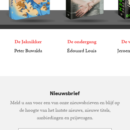
De Jaknikker
De ondergang
De 
Peter Buwalda
Édouard Louis
Jeroen
45
Gebonden
,
00
22
Paperback
,
99
27
Paperba
,
99
Nieuwsbrief
Meld u aan voor een van onze nieuwsbrieven en blijf op
de hoogte van het laatste nieuws, nieuwe titels,
aanbiedingen en prijsvragen.
E-