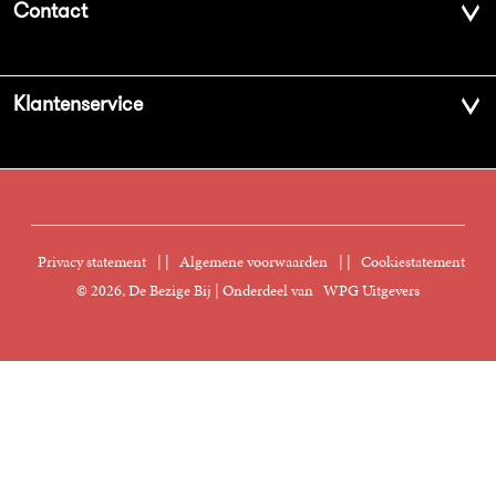
Contact
Geschiedenis
Contactinformatie
Klantenservice
Aanbiedingsbrochures
Voor de pers
Vacatures
FAQ Boekenwebshop
Sprekersbureau
Nieuwsbrief
Digitaal lezen
Privacy statement
|
Algemene voorwaarden
|
Cookiestatement
Manuscripten
© 2026, De Bezige Bij | Onderdeel van
WPG Uitgevers
Klantenservice
Rechten
Foreign Rights