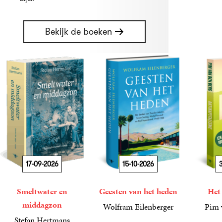
Bekijk de boeken
17-09-2026
15-10-2026
3
Smeltwater en
Geesten van het heden
Het
middagzon
Wolfram Eilenberger
Pim 
36
Gebonden
,
99
19
Paperba
,
99
Stefan Hertmans