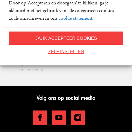
Door op ‘Accepteren en doorgaan’ te klikken, ga je
Meld u aan voor een van onze nieuwsbrieven en blijf op
akkoord met het gebruik van alle categorieën cookies
de hoogte van het laatste nieuws, nieuwe titels,
zoals omschreven in ons
cookie statement
.
aanbiedingen en prijsvragen.
E-
mailadres
JA, IK ACCEPTEER COOKIES
Inschrijven
ZELF INSTELLEN
Op onze nieuwsbrieven is het
WPG Privacy Statement
van toepassing.
Volg ons op social media