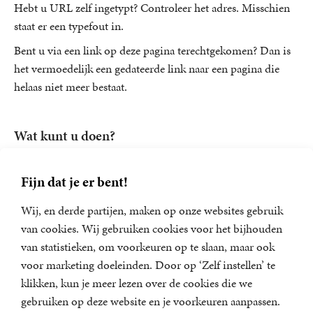
Hebt u URL zelf ingetypt? Controleer het adres. Misschien
staat er een typefout in.
Bent u via een link op deze pagina terechtgekomen? Dan is
het vermoedelijk een gedateerde link naar een pagina die
helaas niet meer bestaat.
Wat kunt u doen?
U kunt doorgaan naar de
homepagina
, of bekijk onze
boeken
of
auteurs
.
Fijn dat je er bent!
U kunt zoeken via de zoekmachine bovenaan de pagina.
Wij, en derde partijen, maken op onze websites gebruik
U kunt een pagina kiezen uit het hoofdmenu.
van cookies. Wij gebruiken cookies voor het bijhouden
van statistieken, om voorkeuren op te slaan, maar ook
voor marketing doeleinden. Door op ‘Zelf instellen’ te
klikken, kun je meer lezen over de cookies die we
Nieuwsbrief
gebruiken op deze website en je voorkeuren aanpassen.