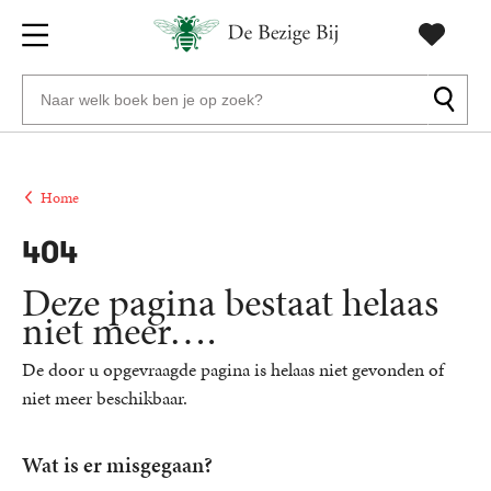
Gratis
vanaf
Zoeken
verzending
20
naar
euro
boeken,
Voor
auteurs
23:59
volgende
in
Home
en
besteld,
werkdag
huis
uitgevers
404
Deze pagina bestaat helaas
Veilig
betalen
niet meer….
Gratis
De door u opgevraagde pagina is helaas niet gevonden of
retourneren
niet meer beschikbaar.
Wat is er misgegaan?