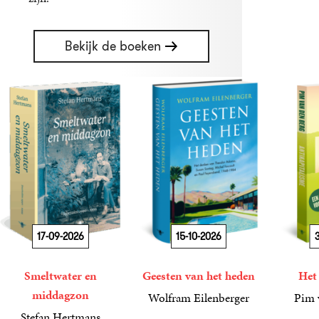
Bekijk de boeken
17-09-2026
15-10-2026
3
Smeltwater en
Geesten van het heden
Het
middagzon
Wolfram Eilenberger
Pim 
36
Gebonden
,
99
19
Paperba
,
99
Stefan Hertmans