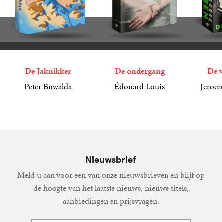
De Jaknikker
De ondergang
De 
Peter Buwalda
Édouard Louis
Jeroen
45
Gebonden
,
00
22
Paperback
,
99
27
Paperba
,
99
Nieuwsbrief
Meld u aan voor een van onze nieuwsbrieven en blijf op
de hoogte van het laatste nieuws, nieuwe titels,
aanbiedingen en prijsvragen.
E-