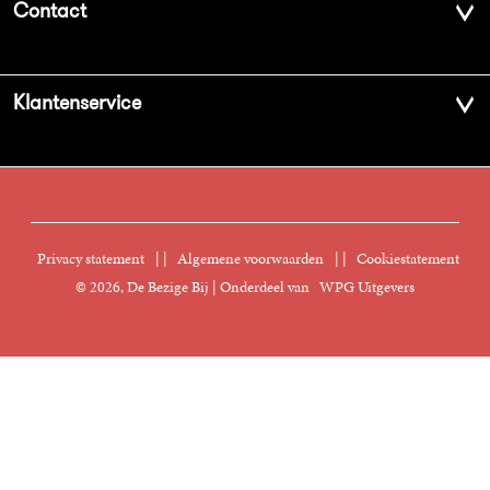
Contact
Geschiedenis
Contactinformatie
Klantenservice
Aanbiedingsbrochures
Voor de pers
Vacatures
FAQ Boekenwebshop
Sprekersbureau
Nieuwsbrief
Digitaal lezen
Privacy statement
|
Algemene voorwaarden
|
Cookiestatement
Manuscripten
© 2026, De Bezige Bij | Onderdeel van
WPG Uitgevers
Klantenservice
Rechten
Foreign Rights