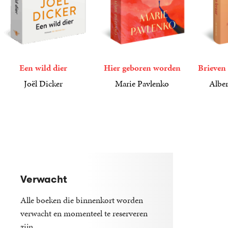
Een wild dier
Hier geboren worden
Brieven 
Joël Dicker
Marie Pavlenko
Alber
17
Paperback
,
50
22
Paperback
,
99
15
Gebond
,
00
Verwacht
Alle boeken die binnenkort worden
verwacht en momenteel te reserveren
zijn.