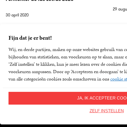
29 augu
30 april 2020
Lees meer
Fijn dat je er bent!
Wij, en derde partijen, maken op onze websites gebruik van c
bijhouden van statistieken, om voorkeuren op te slaan, maar
‘Zelf instellen’ te klikken, kun je meer lezen over de cookies 
voorkeuren aanpassen. Door op ‘Accepteren en doorgaan’ te kl
Volg ons op social media
van alle categorieën cookies zoals omschreven in ons
cookie s
JA, IK ACCEPTEER COO
ZELF INSTELLEN
Onze uitgeverij