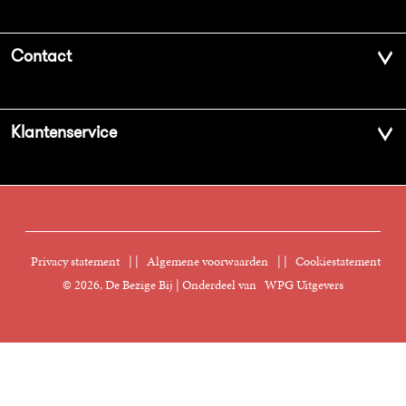
Over ons
Contact
Geschiedenis
Contactinformatie
Klantenservice
Aanbiedingsbrochures
Voor de pers
Vacatures
FAQ Boekenwebshop
Sprekersbureau
Nieuwsbrief
Digitaal lezen
Privacy statement
|
Algemene voorwaarden
|
Cookiestatement
Manuscripten
© 2026, De Bezige Bij | Onderdeel van
WPG Uitgevers
Klantenservice
Rechten
Foreign Rights