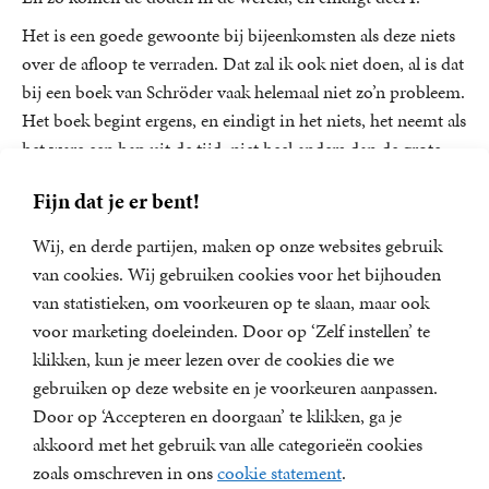
Het is een goede gewoonte bij bijeenkomsten als deze niets
over de afloop te verraden. Dat zal ik ook niet doen, al is dat
bij een boek van Schröder vaak helemaal niet zo’n probleem.
Het boek begint ergens, en eindigt in het niets, het neemt als
het ware een hap uit de tijd, niet heel anders dan de grote
epici uit verre verledens dat doen.
Fijn dat je er bent!
En met de genoemde elementen hebben we al
genoeg te analyseren voor nu. Allereerst de titel: Sirius. De
Wij, en derde partijen, maken op onze websites gebruik
discotheek die even als snelkookpan van de tijd fungeerde,
van cookies. Wij gebruiken cookies voor het bijhouden
en van waaruit de verwikkeling zich ontspint. Verboden
van statistieken, om voorkeuren op te slaan, maar ook
terrein voor Ingelant, hij is ervoor gewaarschuwd, en we
voor marketing doeleinden. Door op ‘Zelf instellen’ te
begrijpen inmiddels waarom.
klikken, kun je meer lezen over de cookies die we
gebruiken op deze website en je voorkeuren aanpassen.
De naam Sirius moet nader onderzocht. Deze is ons
Door op ‘Accepteren en doorgaan’ te klikken, ga je
bekend als de Hondsster, die in juli en augustus aan de
akkoord met het gebruik van alle categorieën cookies
hemel te zien is en gelijk met de zon opkomt. In de antieke
zoals omschreven in ons
cookie statement
.
kennis verhevigt de ster de werking van de zon als