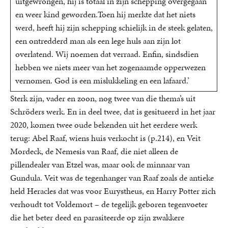
uitgewrongen, hij is totaal in zijn schepping overgegaan
en weer kind geworden.Toen hij merkte dat het niets
werd, heeft hij zijn schepping schielijk in de steek gelaten,
een ontredderd man als een lege huls aan zijn lot
overlatend. Wij noemen dat verraad. Enfin, sindsdien
hebben we niets meer van het zogenaamde opperwezen
vernomen. God is een mislukkeling en een lafaard.’
Sterk zijn, vader en zoon, nog twee van die thema’s uit
Schröders werk. En in deel twee, dat is gesitueerd in het jaar
2020, komen twee oude bekenden uit het eerdere werk
terug: Abel Raaf, wiens huis verkocht is (p.214), en Veit
Mordeck, de Nemesis van Raaf, die niet alleen de
pillendealer van Etzel was, maar ook de minnaar van
Gundula. Veit was de tegenhanger van Raaf zoals de antieke
held Heracles dat was voor Eurystheus, en Harry Potter zich
verhoudt tot Voldemort – de tegelijk geboren tegenvoeter
die het beter deed en parasiteerde op zijn zwakkere