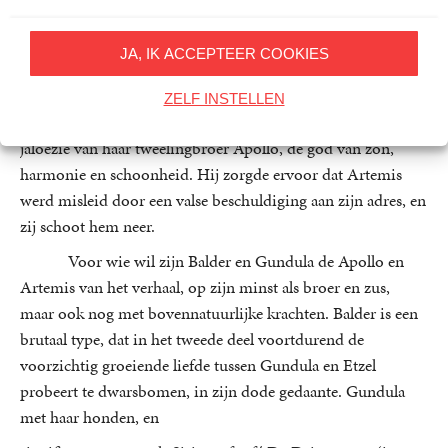
woedende vuurmassa – het is de heetste periode in het jaar.
Sirius maakt deel uit van het sterrenbeeld Grote Hond. De
JA, IK ACCEPTEER COOKIES
ster is genoemd naar de favoriete jachthond van de jager
Orion, op wie de altijd maagdelijke Artemis, de jacht- en
ZELF INSTELLEN
maangodin bij uitzondering verliefd was. Dat leidde tot
jaloezie van haar tweelingbroer Apollo, de god van zon,
harmonie en schoonheid. Hij zorgde ervoor dat Artemis
werd misleid door een valse beschuldiging aan zijn adres, en
zij schoot hem neer.
Voor wie wil zijn Balder en Gundula de Apollo en
Artemis van het verhaal, op zijn minst als broer en zus,
maar ook nog met bovennatuurlijke krachten. Balder is een
brutaal type, dat in het tweede deel voortdurend de
voorzichtig groeiende liefde tussen Gundula en Etzel
probeert te dwarsbomen, in zijn dode gedaante. Gundula
met haar honden, en