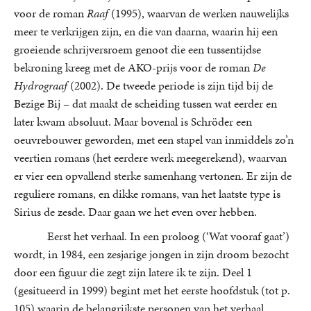
voor de roman
Raaf
(1995), waarvan de werken nauwelijks
meer te verkrijgen zijn, en die van daarna, waarin hij een
groeiende schrijversroem genoot die een tussentijdse
bekroning kreeg met de AKO-prijs voor de roman
De
Hydrograaf
(2002). De tweede periode is zijn tijd bij de
Bezige Bij – dat maakt de scheiding tussen wat eerder en
later kwam absoluut. Maar bovenal is Schröder een
oeuvrebouwer geworden, met een stapel van inmiddels zo’n
veertien romans (het eerdere werk meegerekend), waarvan
er vier een opvallend sterke samenhang vertonen. Er zijn de
reguliere romans, en dikke romans, van het laatste type is
Sirius de zesde. Daar gaan we het even over hebben.
Eerst het verhaal. In een proloog (‘Wat vooraf gaat’)
wordt, in 1984, een zesjarige jongen in zijn droom bezocht
door een figuur die zegt zijn latere ik te zijn. Deel 1
(gesitueerd in 1999) begint met het eerste hoofdstuk (tot p.
105) waarin de belangrijkste personen van het verhaal