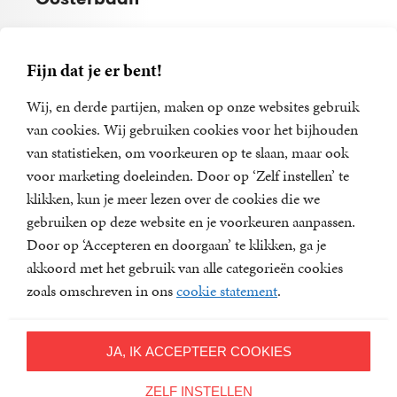
Fijn dat je er bent!
Wij, en derde partijen, maken op onze websites gebruik
van cookies. Wij gebruiken cookies voor het bijhouden
van statistieken, om voorkeuren op te slaan, maar ook
voor marketing doeleinden. Door op ‘Zelf instellen’ te
klikken, kun je meer lezen over de cookies die we
gebruiken op deze website en je voorkeuren aanpassen.
Door op ‘Accepteren en doorgaan’ te klikken, ga je
akkoord met het gebruik van alle categorieën cookies
zoals omschreven in ons
cookie statement
.
Ons erf
9
E-
,
99
Warna
book
Oosterbaan
JA, IK ACCEPTEER COOKIES
ZELF INSTELLEN