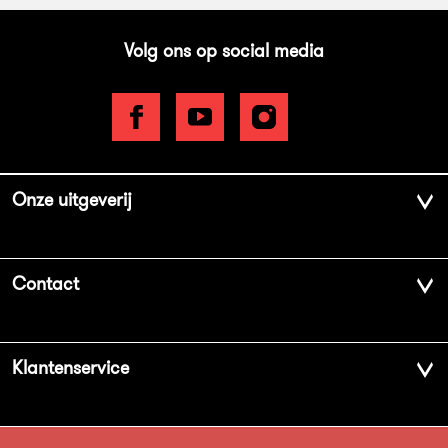
Volg ons op social media
Onze uitgeverij
Over ons
Contact
Geschiedenis
Contactinformatie
Klantenservice
Aanbiedingsbrochures
Voor de pers
Vacatures
FAQ Boekenwebshop