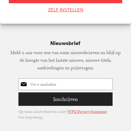
34
Gebonden
,
99
T.S.
Eliot
ZELF INSTELLEN
Nieuwsbrief
Meld u aan voor een van onze nieuwsbrieven en blijf op
de hoogte van het laatste nieuws, nieuwe titels,
aanbiedingen en prijsvragen.
E-
mailadres
Inschrijven
Op onze nieuwsbrieven is het
WPG Privacy Statement
van toepassing.