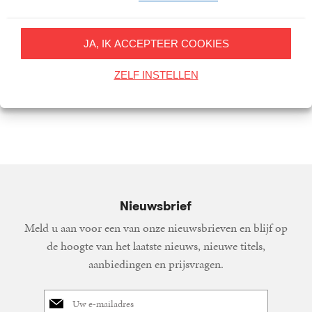
JA, IK ACCEPTEER COOKIES
ZELF INSTELLEN
Ahmed Aboutaleb
11
E-
,
99
Elisa
book
Hermanides,
Ruben
Koops
Nieuwsbrief
Meld u aan voor een van onze nieuwsbrieven en blijf op
de hoogte van het laatste nieuws, nieuwe titels,
aanbiedingen en prijsvragen.
E-
mailadres