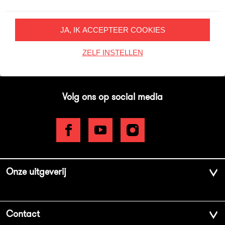
Inschrijven
JA, IK ACCEPTEER COOKIES
Op onze nieuwsbrieven is het
WPG Privacy Statement
van toepassing.
ZELF INSTELLEN
Volg ons op social media
Onze uitgeverij
Over ons
Contact