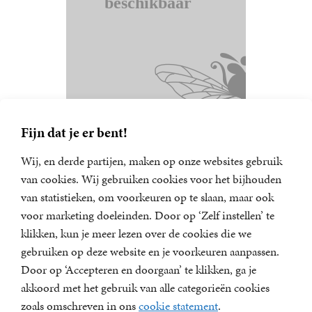
Fijn dat je er bent!
Wij, en derde partijen, maken op onze websites gebruik
van cookies. Wij gebruiken cookies voor het bijhouden
van statistieken, om voorkeuren op te slaan, maar ook
Nieuwsbrief
voor marketing doeleinden. Door op ‘Zelf instellen’ te
Meld u aan voor een van onze nieuwsbrieven en blijf op
klikken, kun je meer lezen over de cookies die we
de hoogte van het laatste nieuws, nieuwe titels,
gebruiken op deze website en je voorkeuren aanpassen.
aanbiedingen en prijsvragen.
Door op ‘Accepteren en doorgaan’ te klikken, ga je
E-
akkoord met het gebruik van alle categorieën cookies
mailadres
zoals omschreven in ons
cookie statement
.