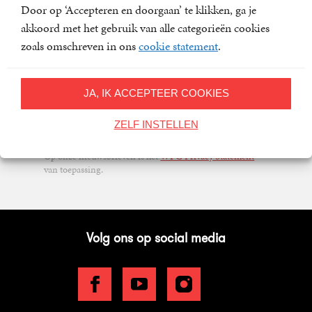
Door op ‘Accepteren en doorgaan’ te klikken, ga je
Meld u aan voor een van onze nieuwsbrieven en blijf op
akkoord met het gebruik van alle categorieën cookies
de hoogte van het laatste nieuws, nieuwe titels,
zoals omschreven in ons
cookie statement
.
aanbiedingen en prijsvragen.
E-
JA, IK ACCEPTEER COOKIES
mailadres
Inschrijven
ZELF INSTELLEN
Op onze nieuwsbrieven is het
WPG Privacy Statement
van toepassing.
Volg ons op social media