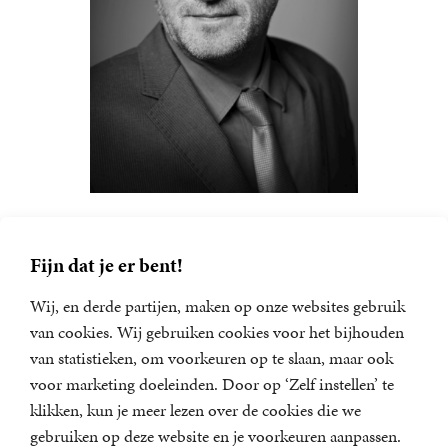
Peter Vandermeersch (1961) is sinds september 2010
Fijn dat je er bent!
hoofdredacteur van
NRC Handelsblad
. Daarvoor was hij
jarenlang hoofdredacteur van de Belgische krant
De
Wij, en derde partijen, maken op onze websites gebruik
Standaard
.
van cookies. Wij gebruiken cookies voor het bijhouden
van statistieken, om voorkeuren op te slaan, maar ook
voor marketing doeleinden. Door op ‘Zelf instellen’ te
klikken, kun je meer lezen over de cookies die we
gebruiken op deze website en je voorkeuren aanpassen.
Nieuwsbrief