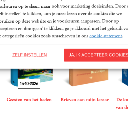
orkeuren op te slaan, maar ook voor marketing doeleinden. Door 
elf instellen’ te klikken, kun je meer lezen over de cookies die we
bruiken op deze website en je voorkeuren aanpassen. Door op
ccepteren en doorgaan’ te klikken, ga je akkoord met het gebruik v
le categorieën cookies zoals omschreven in ons
cookie statement
.
ZELF INSTELLEN
JA, IK ACCEPTEER COOKIE
15-10-2026
Geesten van het heden
Brieven aan mijn leraar
De ko
van d
36
Gebonden
,
99
Wolfram
15
Gebonden
,
00
Albert
Eilenberger
Camus,
19
Paper
,
99
Bas