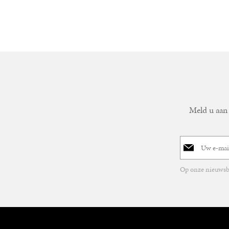
Berg
Meld u aan 
E-
mailadres
Op onze nieuwsbr