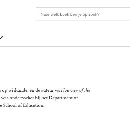
Zoeken
naar
boeken,
auteurs
en
uitgevers
s op wiskunde, en de auteur van
Journey of the
j was onderzoeker bij het Department of
e School of Education.