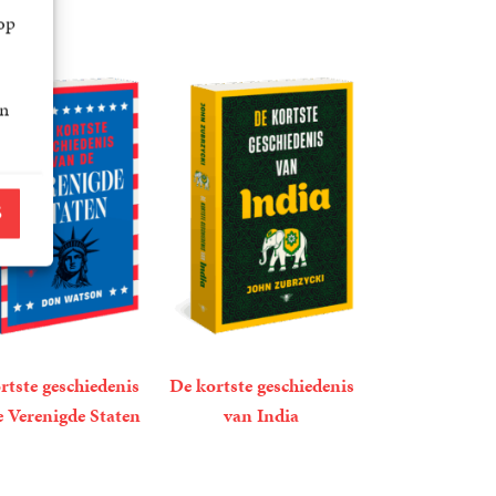
op
an
S
rtste geschiedenis
De kortste geschiedenis
e Verenigde Staten
van India
back
Don
19
Paperback
,
99
John
Watson
Zubrzycki