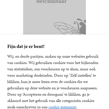
Fijn dat je er bent!
Wij, en derde partijen, maken op onze websites gebruik
van cookies. Wij gebruiken cookies voor het bijhouden
van statistieken, om voorkeuren op te slaan, maar ook
Nieuwsbrief
voor marketing doeleinden. Door op ‘Zelf instellen’ te
Meld u aan voor een van onze nieuwsbrieven en blijf op
klikken, kun je meer lezen over de cookies die we
de hoogte van het laatste nieuws, nieuwe titels,
gebruiken op deze website en je voorkeuren aanpassen.
aanbiedingen en prijsvragen.
Door op ‘Accepteren en doorgaan’ te klikken, ga je
E-
akkoord met het gebruik van alle categorieën cookies
mailadres
zoals omschreven in ons
cookie statement
.