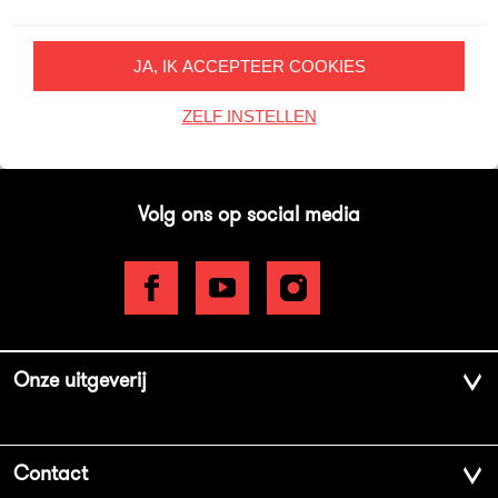
Inschrijven
JA, IK ACCEPTEER COOKIES
Op onze nieuwsbrieven is het
WPG Privacy Statement
van toepassing.
ZELF INSTELLEN
Volg ons op social media
Onze uitgeverij
Over ons
Contact