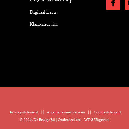
Digitaal lezen
Klantenservice
Privacy statement
|
Algemene voorwaarden
|
Cookiestatement
© 2026, De Bezige Bij | Onderdeel van
WPG Uitgevers