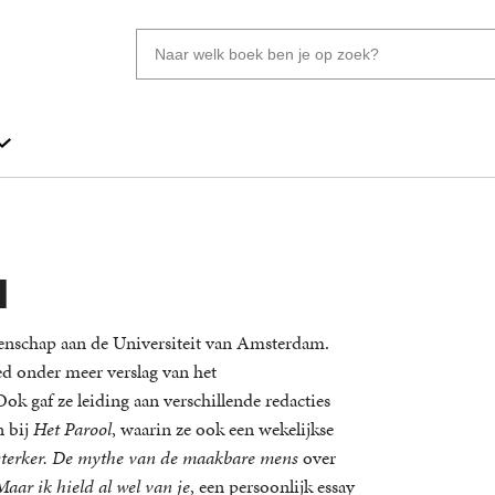
Zoeken
naar
boeken,
auteurs
en
uitgevers
q
tenschap aan de Universiteit van Amsterdam.
ed onder meer verslag van het
ok gaf ze leiding aan verschillende redacties
n bij
Het Parool
, waarin ze ook een wekelijkse
, sterker. De mythe van de maakbare mens
over
Maar ik hield al wel van je
, een persoonlijk essay