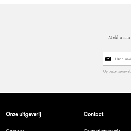
Meld u aan 
E-
mailadres
Op onze nieuwsbr
Onze uitgeverij
Contact
Over ons
Contactinformatie