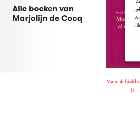
‘Z
Alle boeken van
ge
Marjolijn de Cocq
‘A
al
Maar ik hield a
je
6
E-
,
99
Mar
book
de
Co