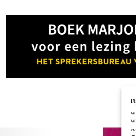
Fi
Wi
Wi
vo