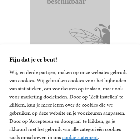
Fijn dat je er bent!
Wij, en derde partijen, maken op onze websites gebruik
van cookies. Wij gebruiken cookies voor het bijhouden
van statistieken, om voorkeuren op te slaan, maar ook
Nieuwsbrief
voor marketing doeleinden. Door op ‘Zelf instellen’ te
Meld u aan voor een van onze nieuwsbrieven en blijf op
klikken, kun je meer lezen over de cookies die we
de hoogte van het laatste nieuws, nieuwe titels,
gebruiken op deze website en je voorkeuren aanpassen.
aanbiedingen en prijsvragen.
Door op ‘Accepteren en doorgaan’ te klikken, ga je
E-
akkoord met het gebruik van alle categorieën cookies
mailadres
zoals omschreven in ons
cookie statement
.