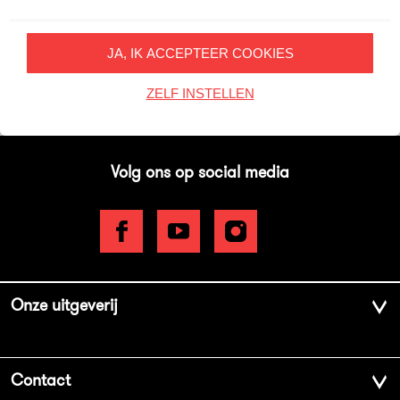
Inschrijven
JA, IK ACCEPTEER COOKIES
Op onze nieuwsbrieven is het
WPG Privacy Statement
van toepassing.
ZELF INSTELLEN
Volg ons op social media
Onze uitgeverij
Over ons
Contact