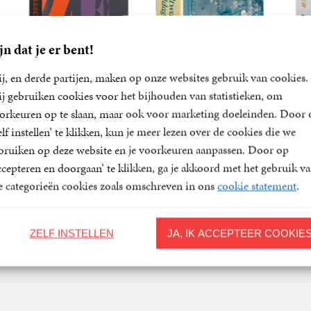
jn dat je er bent!
j, en derde partijen, maken op onze websites gebruik van cookies.
31-12-2026
17-09-2026
j gebruiken cookies voor het bijhouden van statistieken, om
orkeuren op te slaan, maar ook voor marketing doeleinden. Door 
Wezens
Smeltwater en
elf instellen’ te klikken, kun je meer lezen over de cookies die we
middagzon
bruiken op deze website en je voorkeuren aanpassen. Door op
22
Paperback
,
99
Maryam
17
Paper
,
50
ccepteren en doorgaan’ te klikken, ga je akkoord met het gebruik v
Hassouni
34
Paperback
,
99
Stefan
le categorieën cookies zoals omschreven in ons
cookie statement
.
Hertmans
ZELF INSTELLEN
JA, IK ACCEPTEER COOKIE