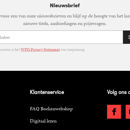
Nieuwsbrief
voor een van onze nieuwsbrieven en blijf op de hoogte van het laa
nieuwe titels, aanbiedingen en prijsvragen.
ieven is het
WPG Privacy Statement
van toepassing.
Klantenservice
Volg ons 
FAQ Boekenwebshop
Digitaal lezen