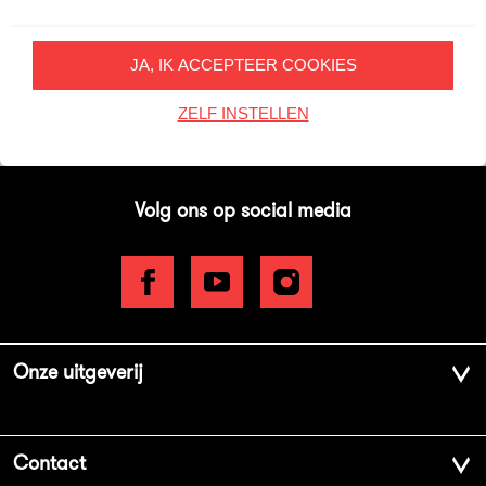
Inschrijven
JA, IK ACCEPTEER COOKIES
Op onze nieuwsbrieven is het
WPG Privacy Statement
van toepassing.
ZELF INSTELLEN
Volg ons op social media
Onze uitgeverij
Over ons
Contact