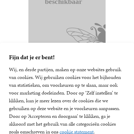
Fijn dat je er bent!
Wij, en derde partijen, maken op onze websites gebruik
van cookies. Wij gebruiken cookies voor het bijhouden
van statistieken, om voorkeuren op te slaan, maar ook
Nieuwsbrief
voor marketing doeleinden. Door op ‘Zelf instellen’ te
Meld u aan voor een van onze nieuwsbrieven en blijf op
klikken, kun je meer lezen over de cookies die we
de hoogte van het laatste nieuws, nieuwe titels,
gebruiken op deze website en je voorkeuren aanpassen.
aanbiedingen en prijsvragen.
Door op ‘Accepteren en doorgaan’ te klikken, ga je
E-
akkoord met het gebruik van alle categorieën cookies
mailadres
zoals omschreven in ons
cookie statement
.