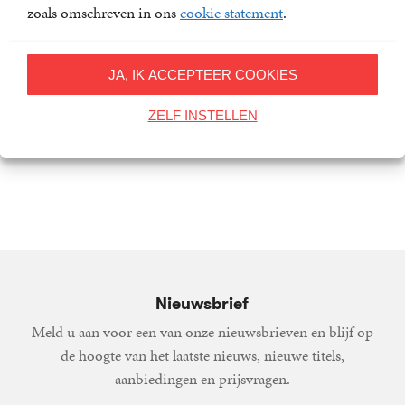
zoals omschreven in ons
cookie statement
.
JA, IK ACCEPTEER COOKIES
ZELF INSTELLEN
Uit balans
De schuldenberg
6
E-
,
99
Jaap
9
E-
,
99
Jaap
book
van
book
van
Duijn
Duijn
Nieuwsbrief
Meld u aan voor een van onze nieuwsbrieven en blijf op
de hoogte van het laatste nieuws, nieuwe titels,
aanbiedingen en prijsvragen.