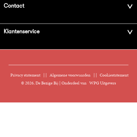
Over ons
Contact
Geschiedenis
Contactinformatie
Klantenservice
Aanbiedingsbrochures
Voor de pers
Vacatures
FAQ Boekenwebshop
Sprekersbureau
Nieuwsbrief
Digitaal lezen
Privacy statement
|
Algemene voorwaarden
|
Cookiestatement
Manuscripten
© 2026, De Bezige Bij | Onderdeel van
WPG Uitgevers
Klantenservice
Rechten
Foreign Rights