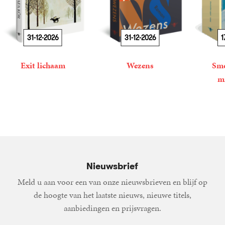
31-12-2026
31-12-2026
1
Exit lichaam
Wezens
Sme
m
21
Paperback
,
99
Mustafa
22
Paperback
,
99
Maryam
Kör
Hassouni
34
Paperba
,
99
Nieuwsbrief
Meld u aan voor een van onze nieuwsbrieven en blijf op
de hoogte van het laatste nieuws, nieuwe titels,
aanbiedingen en prijsvragen.