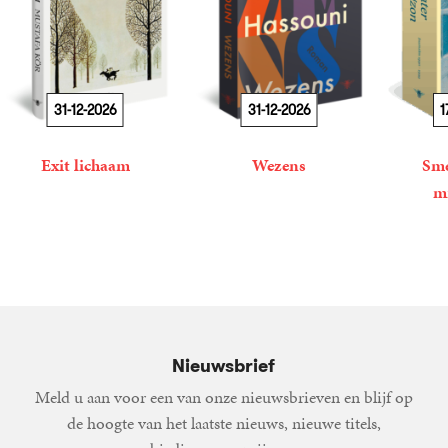
31-12-2026
31-12-2026
1
Exit lichaam
Wezens
Sme
m
21
Paperback
,
99
Mustafa
22
Paperback
,
99
Maryam
Kör
Hassouni
34
Paperba
,
99
Nieuwsbrief
Meld u aan voor een van onze nieuwsbrieven en blijf op
de hoogte van het laatste nieuws, nieuwe titels,