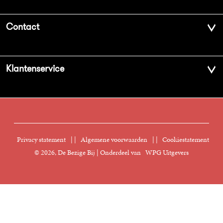
Over ons
Contact
Geschiedenis
Contactinformatie
Klantenservice
Aanbiedingsbrochures
Voor de pers
Vacatures
FAQ Boekenwebshop
Sprekersbureau
Nieuwsbrief
Digitaal lezen
Privacy statement
|
Algemene voorwaarden
|
Cookiestatement
Manuscripten
© 2026, De Bezige Bij | Onderdeel van
WPG Uitgevers
Klantenservice
Rechten
Foreign Rights