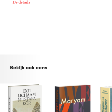
De details
21
Paperback
,
99
Ia
Genberg
Bekijk ook eens