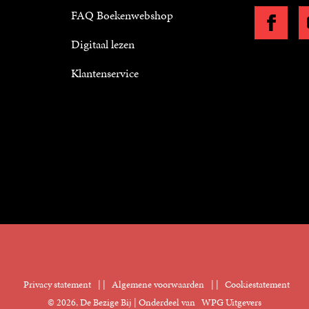
FAQ Boekenwebshop
Digitaal lezen
Klantenservice
Privacy statement
|
Algemene voorwaarden
|
Cookiestatement
© 2026, De Bezige Bij | Onderdeel van
WPG Uitgevers