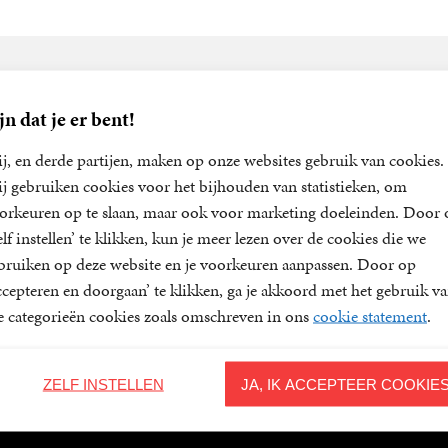
Nieuwsbrief
jn dat je er bent!
voor een van onze nieuwsbrieven en blijf op de hoogte van het laa
j, en derde partijen, maken op onze websites gebruik van cookies.
nieuwe titels, aanbiedingen en prijsvragen.
j gebruiken cookies voor het bijhouden van statistieken, om
orkeuren op te slaan, maar ook voor marketing doeleinden. Door 
elf instellen’ te klikken, kun je meer lezen over de cookies die we
bruiken op deze website en je voorkeuren aanpassen. Door op
ieven is het
WPG Privacy Statement
van toepassing.
ccepteren en doorgaan’ te klikken, ga je akkoord met het gebruik v
le categorieën cookies zoals omschreven in ons
cookie statement
.
ZELF INSTELLEN
JA, IK ACCEPTEER COOKIE
Klantenservice
Volg ons 