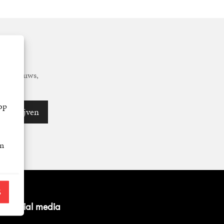
tste nieuws,
op
Inschrijven
an
S
op social media