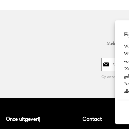
Fi
Meld u aan 
Wi
Wi
vo
E-
‘Z
mailadres
ge
Op onze nieuwsbr
‘A
al
Onze uitgeverij
Contact