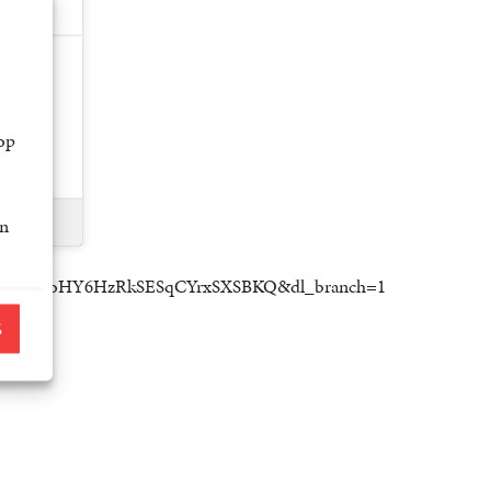
op
an
aMKQg?si=oHY6HzRkSESqCYrxSXSBKQ&dl_branch=1
S