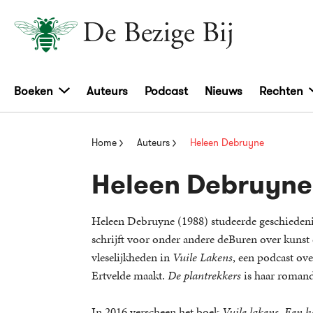
Boeken
Auteurs
Podcast
Nieuws
Rechten
Home
Auteurs
Heleen Debruyne
Heleen Debruyne
Heleen Debruyne (1988) studeerde geschiedenis 
schrijft voor onder andere deBuren over kunst 
vleselijkheden in
Vuile Lakens
, een podcast ov
Ertvelde maakt.
De plantrekkers
is haar romand
In 2016 verscheen het boek
Vuile lakens. Een h