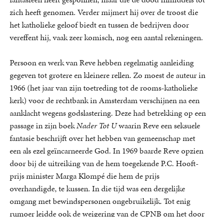
zich heeft genomen. Verder mijmert hij over de troost die
het katholieke geloof biedt en tussen de bedrijven door
vereffent hij, vaak zeer komisch, nog een aantal rekeningen.
Persoon en werk van Reve hebben regelmatig aanleiding
gegeven tot grotere en kleinere rellen. Zo moest de auteur in
1966 (het jaar van zijn toetreding tot de rooms-katholieke
kerk) voor de rechtbank in Amsterdam verschijnen na een
aanklacht wegens godslastering. Deze had betrekking op een
passage in zijn boek
Nader Tot U
waarin Reve een seksuele
fantasie beschrijft over het hebben van gemeenschap met
een als ezel geïncarneerde God. In 1969 baarde Reve opzien
door bij de uitreiking van de hem toegekende P.C. Hooft-
prijs minister Marga Klompé die hem de prijs
overhandigde, te kussen. In die tijd was een dergelijke
omgang met bewindspersonen ongebruikelijk. Tot enig
rumoer leidde ook de weigering van de CPNB om het door