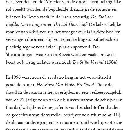
der levenden’ en de ‘Moeder van de dood’ - een belangrijke
rol speelt) worden de bepalende thema’s in de romans en
brieven in Reve’s werk in de jaren zeventig:
De Taal der
Liefde
,
Lieve Jongens
en
Ik Had Hem Lief
. De kale zakelijke
manier van schrijven uit het vroege werk is in deze boeken
vervangen door een stijl vol tegenstellingen: pathetisch en
plechtig tegenover triviaal, plat en spottend. De
‘droomjongen’ waarvan in Reve’s werk zo vaak sprake is,
keert ook terug in later werk zoals
De Stille Vriend
(1984).
In 1996 verscheen de reeds zo lang in het vooruitzicht
gestelde roman
Het Boek Van Violet En Dood
. De rode
draad in de roman is het overlijden na een verkeersongeluk
van de 27-jarige zoon van de buurvrouw van de schrijver in
Frankrijk. Tijdens de begrafenis van het slachtoffer dwalen
de gedachten van de verteller-schrijver voortdurend af. Hij
denkt aan andere jongens en mannen rond wie hij erotische
fantasieën heeft gesponnen, maar die de dood inmiddels tot