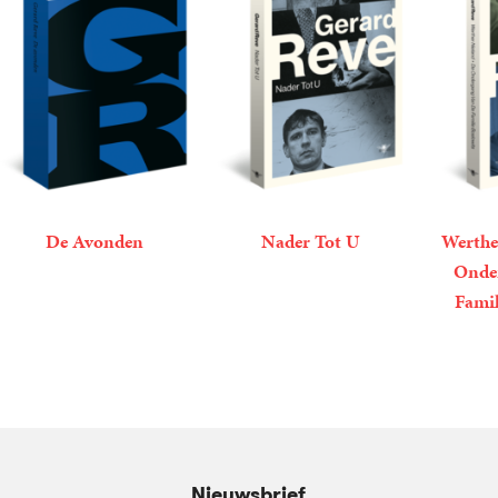
De Avonden
Nader Tot U
Werthe
Onde
12
Paperback
,
50
Gerard
20
Paperback
,
99
Gerard
Famil
Reve
Reve
19
Paperba
,
99
Nieuwsbrief