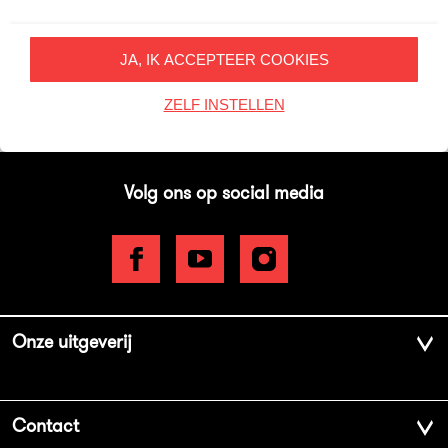
Inschrijven
JA, IK ACCEPTEER COOKIES
Op onze nieuwsbrieven is het
WPG Privacy Statement
van toepassing.
ZELF INSTELLEN
Volg ons op social media
Onze uitgeverij
Over ons
Contact