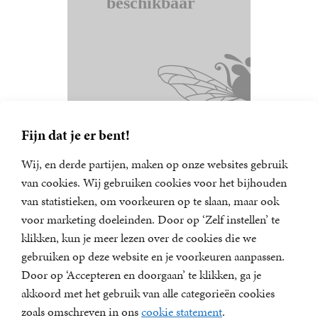
Fijn dat je er bent!
Wij, en derde partijen, maken op onze websites gebruik
van cookies. Wij gebruiken cookies voor het bijhouden
van statistieken, om voorkeuren op te slaan, maar ook
Nieuwsbrief
voor marketing doeleinden. Door op ‘Zelf instellen’ te
Meld u aan voor een van onze nieuwsbrieven en blijf op
klikken, kun je meer lezen over de cookies die we
de hoogte van het laatste nieuws, nieuwe titels,
gebruiken op deze website en je voorkeuren aanpassen.
aanbiedingen en prijsvragen.
Door op ‘Accepteren en doorgaan’ te klikken, ga je
E-
akkoord met het gebruik van alle categorieën cookies
mailadres
zoals omschreven in ons
cookie statement
.