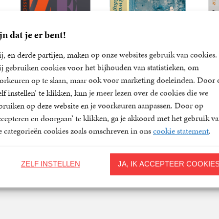
jn dat je er bent!
j, en derde partijen, maken op onze websites gebruik van cookies.
31-12-2026
17-09-2026
j gebruiken cookies voor het bijhouden van statistieken, om
orkeuren op te slaan, maar ook voor marketing doeleinden. Door 
Wezens
Smeltwater en
elf instellen’ te klikken, kun je meer lezen over de cookies die we
middagzon
bruiken op deze website en je voorkeuren aanpassen. Door op
22
Paperback
,
99
Maryam
17
Paper
,
50
ccepteren en doorgaan’ te klikken, ga je akkoord met het gebruik v
Hassouni
34
Paperback
,
99
Stefan
le categorieën cookies zoals omschreven in ons
cookie statement
.
Hertmans
ZELF INSTELLEN
JA, IK ACCEPTEER COOKIE